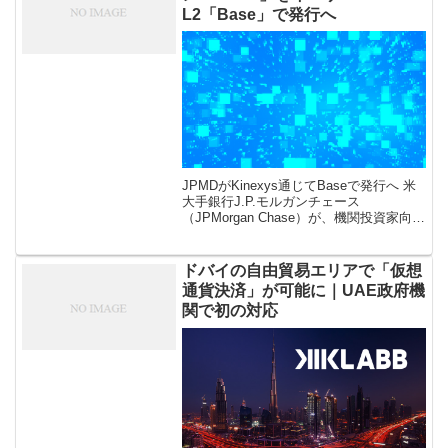
L2「Base」で発行へ
JPMDがKinexys通じてBaseで発行へ 米
大手銀行J.P.モルガンチェース
（JPMorgan Chase）が、機関投資家向け
米ドル建て預金トークン「JPMD（J.P.
Morgan Deposit Token）」 […]
ドバイの自由貿易エリアで「仮想
通貨決済」が可能に｜UAE政府機
関で初の対応