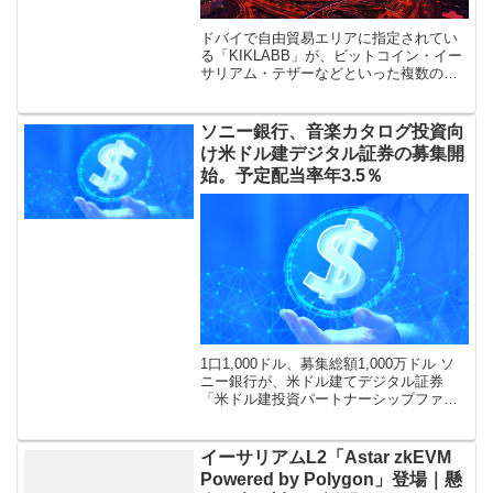
ドバイで自由貿易エリアに指定されてい
る「KIKLABB」が、ビットコイン・イー
サリアム・テザーなどといった複数の暗
号資産（仮想通貨）を支払い手段として
受け入れ始めたことが「Gulf News」の報
道で明らかになりました。 […]
ソニー銀行、音楽カタログ投資向
け米ドル建デジタル証券の募集開
始。予定配当率年3.5％
1口1,000ドル、募集総額1,000万ドル ソ
ニー銀行が、米ドル建てデジタル証券
「米ドル建投資パートナーシップファイ
ナンスデジタル証券（2026年第1号）」の
募集の取り扱いを開始した。同行が7月29
日に発表した。募集期 […]
イーサリアムL2「Astar zkEVM
Powered by Polygon」登場｜懸