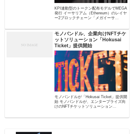
KPI連動型のトークン配布モデルでMEGA
発行 イーサリアム（Ethereum）のレイヤ
ー2ブロックチェーン「メガイーサ
（MegaETH）」のネイティブトークン
「MEGA」が、4月30日にトークン生成イ
ベント（TGE）を […]
モノバンドル、企業向けNFTチケ
ットソリューション「Hokusai
Ticket」提供開始
モノバンドルが「Hokusai Ticket」提供開
始 モノバンドルが、エンタープライズ向
けのNFTチケットソリューション
「Hokusai Ticket」の提供開始を8月25日
発表した。 モノバンドルによるとこのサ
ービス […]