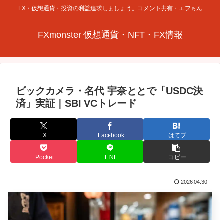
FX・仮想通貨・投資の利益追求しましょう。コメント共有・エフもん
FXmonster 仮想通貨・NFT・FX情報
ビックカメラ・名代 宇奈ととで「USDC決
済」実証｜SBI VCトレード
X
Facebook
はてブ
Pocket
LINE
コピー
2026.04.30