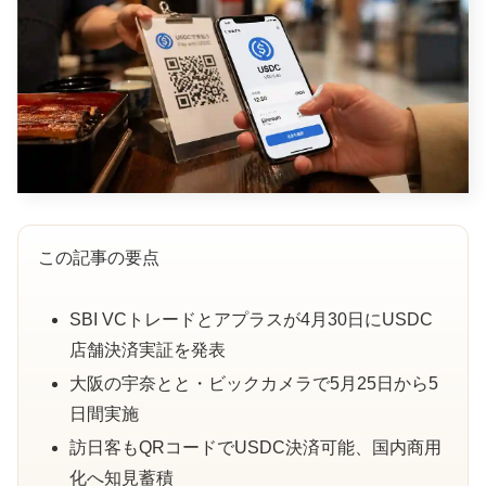
この記事の要点
SBI VCトレードとアプラスが4月30日にUSDC
店舗決済実証を発表
大阪の宇奈とと・ビックカメラで5月25日から5
日間実施
訪日客もQRコードでUSDC決済可能、国内商用
化へ知見蓄積