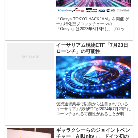
「Oasys TOKYO HACKJAM」を開催 ゲ
ーム特化型ブロックチェーンの
「Oasys」は2023年6月6日に、ブロック
チェーンゲームをテーマとしたハッカソ
ン「Oasys TOKYO HACKJAM」を東京
で開催す […]
イーサリアム現物ETF「7月23日
ローンチ」の可能性
仮想通貨業界で以前から注目されている
イーサリアム現物ETFが2024年7月23日に
ローンチされる可能性があることが明ら
かになりました。 BloombergのETFアナ
リストであるエリック・バルチュナス氏
によると、米国証券 […]
ギャラクシーらのジョイントベン
チャー「AllUnity」、ドイツ初の