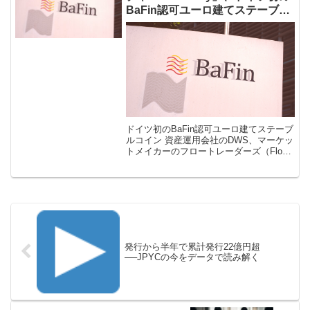
BaFin認可ユーロ建てステーブル
コイン「EURAU」ローンチ
ドイツ初のBaFin認可ユーロ建てステーブ
ルコイン 資産運用会社のDWS、マーケッ
トメイカーのフロートレーダーズ（Flow
Traders）、デジタル資産企業のギャラク
シー（Galaxy Digital）の3社によるジョ
[…]
発行から半年で累計発行22億円超
──JPYCの今をデータで読み解く