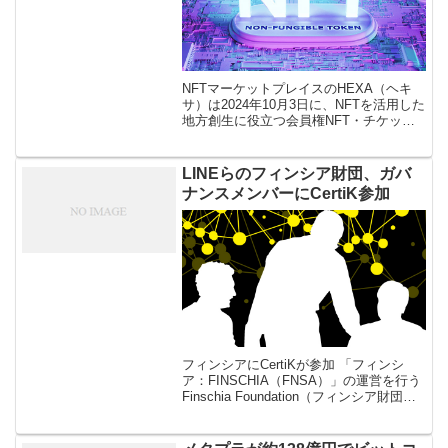
NFTマーケットプレイスのHEXA（ヘキ
サ）は2024年10月3日に、NFTを活用した
地方創生に役立つ会員権NFT・チケット
NFTの販売・流通機能を個人・法人の誰
もが手軽に利用できるようにしたことを
発表しました。 【PR […]
LINEらのフィンシア財団、ガバ
ナンスメンバーにCertiK参加
フィンシアにCertiKが参加 「フィンシ
ア：FINSCHIA（FNSA）」の運営を行う
Finschia Foundation（フィンシア財団）
のガバナンスメンバー及びノード運営者
に、web3セキュリティー企業サーティッ
[…]