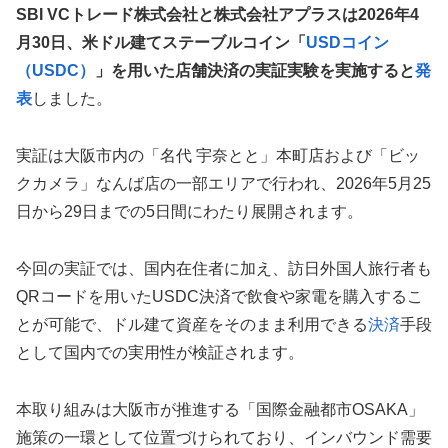
SBI VCトレード株式会社と株式会社アプラスは2026年4
月30日、米ドル建てステーブルコイン「
USDコイン
（USDC）
」を用いた店舗決済の実証実験を実施すると
発
表
しました。
実証は大阪市内の「名代 宇奈とと」本町店および「ビッ
クカメラ」なんば店の一部エリアで行われ、2026年5月25
日から29日までの5日間にわたり展開されます。
今回の実証では、国内在住者に加え、訪日外国人旅行者も
QRコードを用いたUSDC決済で飲食や家電を購入するこ
とが可能で、ドル建て資産をそのまま利用できる
決済
手段
として国内での実用性が検証されます。
本取り組みは大阪市が推進する「国際金融都市OSAKA」
施策の一環として位置づけられており、インバウンド需要