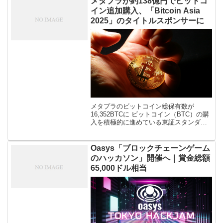
メタプラが約138億円でビットコ
イン追加購入、「Bitcoin Asia
2025」のタイトルスポンサーに
メタプラのビットコイン総保有数が
16,352BTCに ビットコイン（BTC）の購
入を積極的に進めている東証スタンダー
ド上場企業メタプラネットが、ビットコ
インの追加購入実施を7月14日に発表し
た。 今回メタプラネットが追加 […]
Oasys「ブロックチェーンゲーム
のハッカソン」開催へ｜賞金総額
65,000ドル相当