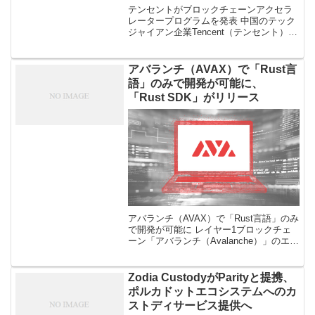
テンセントがブロックチェーンアクセラ
レータープログラムを発表 中国のテック
ジャイアン企業Tencent（テンセント）が
ブロックチェーンアクセラレータプログ
ラム「Tencent Industry Accelerator &
[…]
アバランチ（AVAX）で「Rust言
語」のみで開発が可能に、
「Rust SDK」がリリース
アバランチ（AVAX）で「Rust言語」のみ
で開発が可能に レイヤー1ブロックチェ
ーン「アバランチ（Avalanche）」のエコ
システム内での開発をサポートする
「Rust SDK」のリリースが11月10日発表
された。 「 […]
Zodia CustodyがParityと提携、
ポルカドットエコシステムへのカ
ストディサービス提供へ