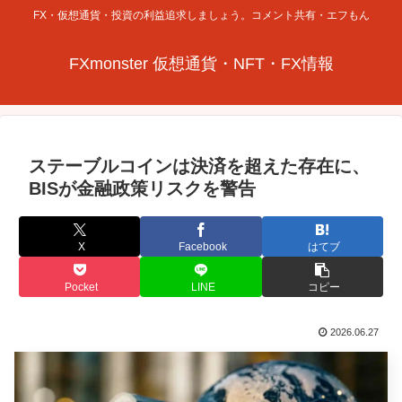
FX・仮想通貨・投資の利益追求しましょう。コメント共有・エフもん
FXmonster 仮想通貨・NFT・FX情報
ステーブルコインは決済を超えた存在に、
BISが金融政策リスクを警告
X
Facebook
はてブ
Pocket
LINE
コピー
2026.06.27