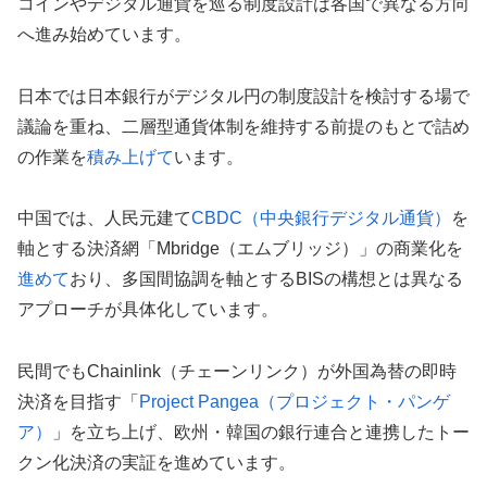
コインやデジタル通貨を巡る制度設計は各国で異なる方向
へ進み始めています。
日本では日本銀行がデジタル円の制度設計を検討する場で
議論を重ね、二層型通貨体制を維持する前提のもとで詰め
の作業を
積み上げて
います。
中国では、人民元建て
CBDC（中央銀行デジタル通貨）
を
軸とする決済網「Mbridge（エムブリッジ）」の商業化を
進めて
おり、多国間協調を軸とするBISの構想とは異なる
アプローチが具体化しています。
民間でもChainlink（チェーンリンク）が外国為替の即時
決済を目指す「
Project Pangea（プロジェクト・パンゲ
ア）
」を立ち上げ、欧州・韓国の銀行連合と連携したトー
クン化決済の実証を進めています。