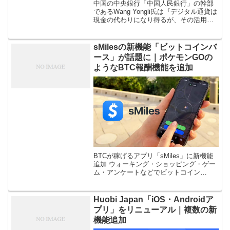
中国の中央銀行「中国人民銀行」の幹部
であるWang Yongli氏は『デジタル通貨は
現金の代わりになり得るが、その活用範
囲はさらに広い』と語り、デジタル通貨
の利点や影響力を強調していると報告さ
れています。同氏はデジタル通 […]
sMilesの新機能「ビットコインバ
ース」が話題に｜ポケモンGOの
ようなBTC報酬機能を追加
BTCが稼げるアプリ「sMiles」に新機能
追加 ウォーキング・ショッピング・ゲー
ム・アンケートなどでビットコイン
（BTC）が貯まるアプリ「sMiles」で提
供が開始された新サービス
「Bitcoinverse」が仮想通貨 […]
Huobi Japan「iOS・Androidア
プリ」をリニューアル｜複数の新
機能追加