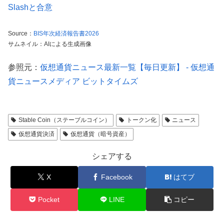
Slashと合意
Source：
BIS年次経済報告書2026
サムネイル：AIによる生成画像
参照元：
仮想通貨ニュース最新一覧【毎日更新】 - 仮想通
貨ニュースメディア ビットタイムズ
Stable Coin（ステーブルコイン）
トークン化
ニュース
仮想通貨決済
仮想通貨（暗号資産）
シェアする
X
Facebook
はてブ
Pocket
LINE
コピー