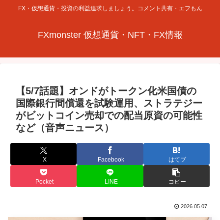
FX・仮想通貨・投資の利益追求しましょう。コメント共有・エフもん
FXmonster 仮想通貨・NFT・FX情報
【5/7話題】オンドがトークン化米国債の
国際銀行間償還を試験運用、ストラテジー
がビットコイン売却での配当原資の可能性
など（音声ニュース）
X
Facebook
はてブ
Pocket
LINE
コピー
2026.05.07