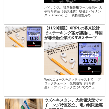
バイナンス、税務報告用ツール提供へ 大
手暗号資産（仮想通貨）取引所バイナン
ス（Binance）が、税務報告用の
API「Tax Reporting Tool」を提供するこ
とを7月27日発表した。 Introducing # […]
【11/20話題】XRPLの将来設計
でステーキング案が議論に、韓国
が非金融企業のKRWステーブル
コイン発行容認検討かなど（音声
ニュース）
Web3ニュースをポッドキャストで！ ブ
ロックチェーン・仮想通貨（暗号資
産）・フィンテックについてのニュース
解説を「あたらしい経済」編集部が、平
日毎日ポッドキャストでお届けします。
Apple Podcast、Spotif […]
ウズベキスタン、大統領決定でマ
イニング特区設立。電力制限撤廃