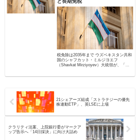
と長期免税
税免除は2035年まで ウズベキスタン共和
国のシャフカット・ミルジヨエフ
（Shavkat Mirziyoyev）大統領が、「ベ
スカラ・マイニング・バレー（Besqala
Mining Valley）」と呼ばれる特別暗号資
[…]
21シェアーズ組成「ストラテジーの優先
株連動ETP」、英LSEに上場
クラリティ法案、上院銀行委がマークア
ップ告示へ「14日採決」に向け大詰め