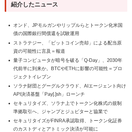
紹介したニュース
オンド、JPモルガンやリップルらとトークン化米国
債の国際銀行間償還を試験運用
ストラテジー、「ビットコイン売却」による配当原
資の可能性に言及＝報道
量子コンピュータが暗号を破る「Q-Day」、2030年
代前半に到来か。BTCやETHに影響の可能性＝プロ
ジェクトイレブン
ソラナ財団とグーグルクラウド、AIエージェント向け
API決済基盤「Pay[.]sh」ローンチ
セキュリタイズ、ソラナ上でトークン化株式の規制
準拠取引へ、ジャンプとジュピターと協業で
セキュリタイズがFINRA承認取得、トークン化証券
のカストディとアトミック決済が可能に