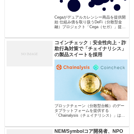
Cegaがデュアルカレンシー商品を提供開
始 仕組み債を取り扱うDeFi（分散型金
融）プロジェクト「Cega（セガ）」提供
のCega Finance（セガファイナンス）
が、デュアルカレンシー商品の提供開始
を11月30日発表 […]
コインチェック：安全性向上・詐
欺行為対策で「チェイナリシス」
の製品スイートを採用
ブロックチェーン（分散型台帳）のデー
タプラットフォームを提供する
「Chainalysis（チェイナリシス）」は
2021年7月20日に、同社の製品スイート
が暗号資産取引所「Coincheck（コインチ
ェック）」に採用された […]
NEM/Symbolコア開発者、NPO