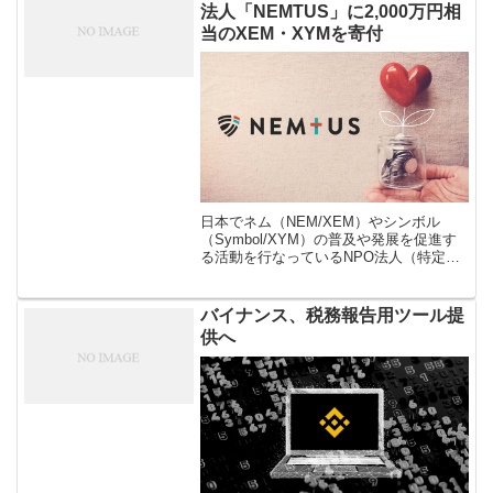
法人「NEMTUS」に2,000万円相
当のXEM・XYMを寄付
日本でネム（NEM/XEM）やシンボル
（Symbol/XYM）の普及や発展を促進す
る活動を行なっているNPO法人（特定非
営利活動法人）である「NEMTUS（ネム
タス）」は2022年8月23日に、
NEM/Symbolのコア […]
バイナンス、税務報告用ツール提
供へ