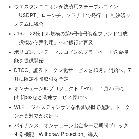
ウエスタンユニオンが決済用ステーブルコイン
「USDPT」ローンチ。ソラナ上で発行、自社決済シ
ステムに統合
a16z、22億ドル規模の第5号暗号資産ファンド組成。
「投機から実利用」への移行に言及
ポリゴン、ステーブルコインのプライベート送金機
能を提供開始
DTCC、証券トークン化サービスを10月に開始へ。7
月に限定本番取引を予定
オンチェーンIDプロジェクト「Phi」、5月25日に
phi[.]boxなど関連サービス停止へ
WLFI、ジャスティンサンを名誉毀損で提訴。トーク
ン巡る対立が法廷へ
バイナンス、オンチェーン出金を一定期間ブロック
する機能「Withdraw Protection」導入