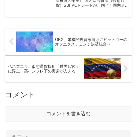
産移管の本契約 国内暗号資産（仮想通
貨）SBI VCトレードが、同じく国内暗号
資産取引所のDMM Bitcoin（DMMビット
コイン）の顧客口座および預かり資産の
移管受 […]
OKX、米機関投資家向けにビットゴーの
オフエクスチェンジ決済統合へ
ベネズエラ、仮想通貨採用「世界17位」
に浮上｜高インフレ下の実需が支える
コメント
コメントを書き込む
ホーム