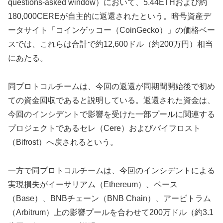
questions-asked window）において、5.44ETHおよび約
180,000CEREが自主的に返還されたという。暗号資産デ
ータサイト「コインゲッコー（CoinGecko）」の価格ベー
スでは、これらは合計で約12,600ドル（約200万円）相当
にあたる。
同プロトコルチームは、今回の返還が同期間開始後で初め
ての資金回収であると説明している。返還された資金は、
今回のインシデントで影響を受けた一部プールに関連する
プロジェクトであるセレ（Cere）およびバイフロスト
（Bifrost）へ戻されるという。
一方で同プロトコルチームは、今回のインシデントによる
実現損失がイーサリアム（Ethereum）、ベース
（Base）、BNBチェーン（BNB Chain）、アービトラム
（Arbitrum）上の影響プールを合わせて200万ドル（約3.1