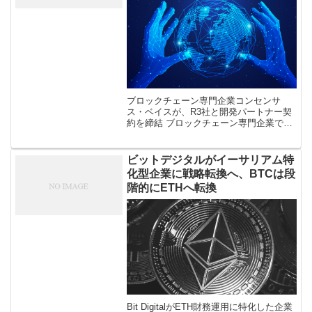
ブロックチェーン専門企業コンセンサ
ス・ベイスが、R3社と開発パートナー契
約を締結 ブロックチェーン専門企業であ
るコンセンサス・ベイスが、R3社と開発
パートナー契約を結んだことが明らかに
なった。 コンセンサス・ベイスは、ブ
ビットデジタルがイーサリアム特
[…]
化型企業に戦略転換へ、BTCは段
階的にETHへ転換
Bit DigitalがETH財務運用に特化した企業