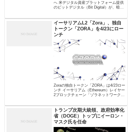
へ 米デジタル資産プラットフォーム提供
のビットデジタル（Bit Digital）が、暗号
資産（仮想通貨）イーサリアム（ETH）
のステーキングおよび財務運用に特化し
た企業 […]
イーサリアムL2「Zora」、独自
トークン「ZORA」を4/23にロー
ンチ
Zoraの独自トークン「ZORA」は4/23ロー
ンチ イーサリアム（Ethereum）レイヤー
2ブロックチェーン「ゾラネットワーク
（Zora Network）」の独自トークン
「ZORA」が、4月23日にローンチする。
公式 […]
トランプ次期大統領、政府効率化
省（DOGE）トップにイーロン・
マスク氏を任命