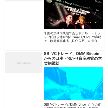
米国の次期大統領であるドナルド・トラ
ンプ氏は現地時間2024年11月12日の声明
で、政府効率化省（D.O.G.E.）の責任者
にイーロン・マスク氏とヴィベック・ラ
マスワミ氏を任命したことを発表しまし
た。 政府効率化省（D. […]
SBI VCトレード、DMM Bitcoin
からの口座・預かり資産移管の本
契約締結
SBI VCトレードがDMM Bitcoinからの資