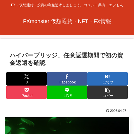
FX・仮想通貨・投資の利益追求しましょう。コメント共有・エフもん
FXmonster 仮想通貨・NFT・FX情報
ハイパーブリッジ、任意返還期間で初の資
金返還を確認
X
Facebook
はてブ
Pocket
LINE
コピー
2026.04.27