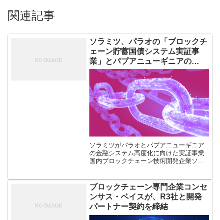
関連記事
ソラミツ、パラオの「ブロックチ
ェーン貯蓄国債システム実証事
業」とパプアニューギニアの
「CBDC実証実験」開始
ソラミツがパラオとパプアニューギニア
の金融システム高度化に向けた実証事業
国内ブロックチェーン技術開発企業ソラ
ミツが、パラオ国およびパプアニューギ
ニア国の金融システム高度化に向けた実
証事業の開始を7月17日発表した。 な
ブロックチェーン専門企業コンセ
[…]
ンサス・ベイスが、R3社と開発
パートナー契約を締結