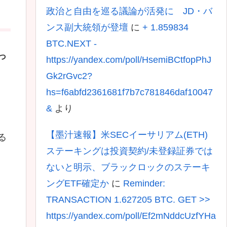
政治と自由を巡る議論が活発に JD・バ
ンス副大統領が登壇
に
+ 1.859834
BTC.NEXT -
っ
https://yandex.com/poll/HsemiBCtfopPhJ
Gk2rGvc2?
hs=f6abfd2361681f7b7c781846daf10047
&
より
【墨汁速報】米SECイーサリアム(ETH)
る
ステーキングは投資契約/未登録証券では
ないと明示、ブラックロックのステーキ
ングETF確定か
に
Reminder:
TRANSACTION 1.627205 BTC. GET >>
https://yandex.com/poll/Ef2mNddcUzfYHa