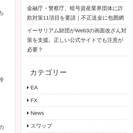
金融庁・警察庁、暗号資産業界団体に詐
ち
欺対策11項目を要請｜不正送金に包囲網
イーサリアム財団がWeb3の画面改ざん対
策を支援。正しい公式サイトでも注意が
必要？
カテゴリー
冷
EA
FX
News
スワップ
の