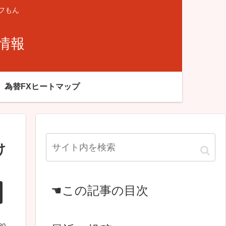
フもん
X情報
為替FXヒートマップ
け
☚この記事の目次