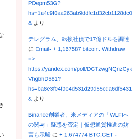
PDepm53G?
hs=1a4c9f0aa263ab9ddfc1d32cb1128dc0
&
より
な
テレグラム、転換社債で17億ドルを調達
に
Email- + 1,167587 bitcoin. Withdraw
=>
https://yandex.com/poll/DCTzwgNQnzCyk
VhgbhD581?
hs=ba8e3f04f9e4d531d29d55cda6df5431
&
より
き
Binance創業者、米メディアの「WLFIへ
の関与」疑惑を否定｜仮想通貨推進の妨
害も示唆
に
+ 1.674774 BTC.GET -
い