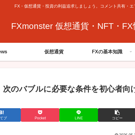
FX・仮想通貨・投資の利益追求しましょう。コメント共有・エ
FXmonster 仮想通貨・NFT・F
ews
仮想通貨
FXの基本知識
。次のバブルに必要な条件を初心者向
てブ
Pocket
LINE
コピー