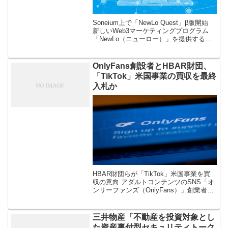
Soneium上で「NewLo Quest」β版開始
新しいWeb3マーケティングプログラム
「NewLo（ニューロー）」を提供する
NewLoが、トークン（暗号資産）を利用
できるWeb3キャンペーンプラットフォー
ム「New […]
OnlyFans創設者とHBAR財団、
「TikTok」米国事業の買収を最終
入札か
HBAR財団らが「TikTok」米国事業を買
収の意向 アダルトコンテンツのSNS「オ
ンリーファンズ（OnlyFans）」創業者テ
ィム・ストークリー（Tim Stokely）氏運
営のスタートアップ企業ズープ（Zoop）
が、 […]
三井物産「不動産を投資対象とし
た資産裏付型セキュリティトーク