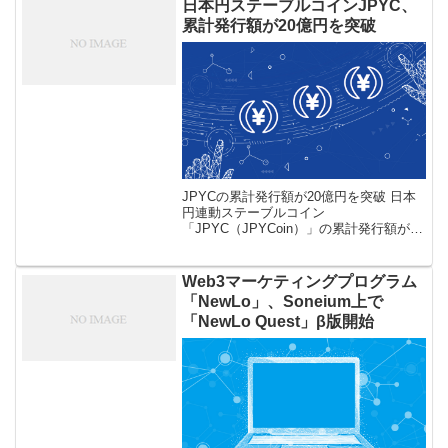
度化を目的と […]
日本円ステーブルコインJPYC、
累計発行額が20億円を突破
JPYCの累計発行額が20億円を突破 日本
円連動ステーブルコイン
「JPYC（JPYCoin）」の累計発行額が、
今年8月に20億円を突破した。「JPYC」
を取り扱うJPYC社が9月8日発表した。
「JPYC」は1JPYC= […]
Web3マーケティングプログラム
「NewLo」、Soneium上で
「NewLo Quest」β版開始