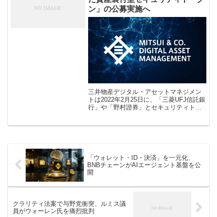
ン」の公募実施へ
三井物産デジタル・アセットマネジメン
トは2022年2月25日に、「三菱UFJ信託銀
行」や「野村證券」とセキュリティトー
クン（デジタル証券）関連のビジネス領
域で協業し、三菱UFJ信託銀行が提供す
るブロックチェーン基盤「Pr […]
「ウォレット・ID・決済」を一元化、
BNBチェーンがAIエージェント基盤を公
開
クラリティ法案で与野党衝突、ルミス議
員がウォーレン氏を痛烈批判