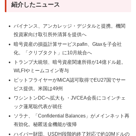
紹介したニュース
バイナンス、アンカレッジ・デジタルと提携。機関
投資家向け取引所外清算を提供へ
暗号資産の損益計算サービスpafin、Gtaxを子会社
化。「クリプタクト」に10月統合へ
トランプ大統領、暗号資産関連所得が14億ドル超。
WLFIやミームコイン寄与
ビットフライヤーがMiCA認可取得でEU27国でサー
ビス提供。米国は49州
ワシントンDCへ拡大も ・JVCEA会長にコインチェ
ック蓮尾聡代表が就任
ソラナ、「Confidential Balances」がメインネット再
有効化。秘匿送金機能が復帰
ハイパー財団、USDH段階的終了対応で約10Mドルの