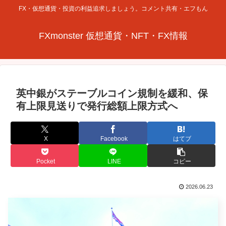
FX・仮想通貨・投資の利益追求しましょう。コメント共有・エフもん
FXmonster 仮想通貨・NFT・FX情報
英中銀がステーブルコイン規制を緩和、保
有上限見送りで発行総額上限方式へ
X
Facebook
はてブ
Pocket
LINE
コピー
2026.06.23