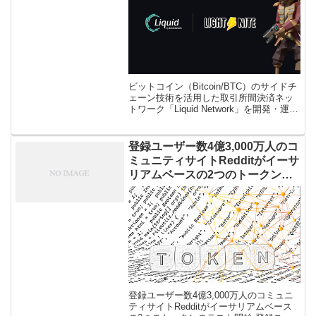
ビットコイン（Bitcoin/BTC）のサイドチ
ェーン技術を活用した取引所間決済ネッ
トワーク「Liquid Network」を開発・運営
している「Blockstream（ブロックストリ
ーム）」は2020年5月12日に、& […]
登録ユーザー数4億3,000万人のコ
ミュニティサイトRedditがイーサ
リアムベースの2つのトークンの
テスト開始
登録ユーザー数4億3,000万人のコミュニ
ティサイトRedditがイーサリアムベース