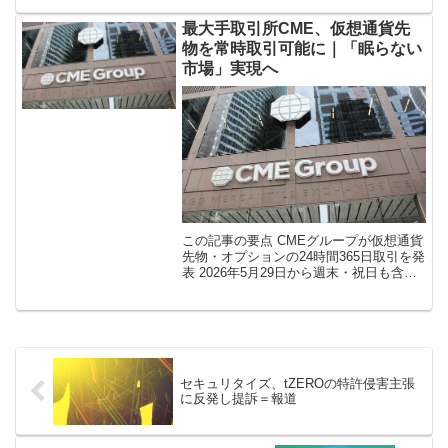
の変更することを5月20日に発表した。
COMSAとはICO総合プラ […]
最大手取引所CME、仮想通貨先
物を常時取引可能に｜「眠らない
市場」実現へ
この記事の要点 CMEグループが仮想通貨
先物・オプションの24時間365日取引を発
表 2026年5月29日から週末・祝日も含め
た常時取引体制へ移行予定 規制された取
引所として初めて「眠らない市場」に本
格対応 週末の取引は […]
セキュリタイズ、tZEROの特許侵害主張
に反発し提訴＝報道