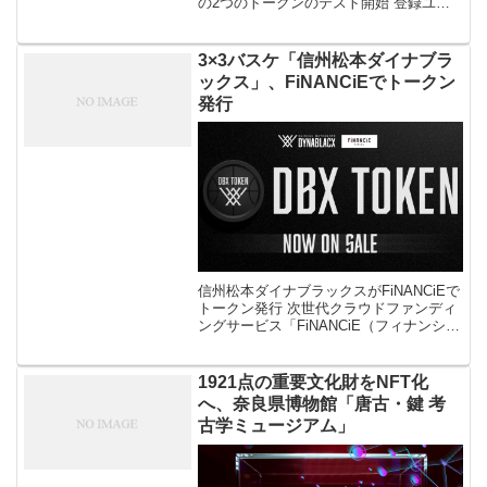
の2つのトークンのテスト開始 登録ユー
ザー数4億3,000万人のReddit（レディッ
ト）はユーザーがコンテンツを投稿して
報酬を得るため […]
3×3バスケ「信州松本ダイナブラ
ックス」、FiNANCiEでトークン
発行
信州松本ダイナブラックスがFiNANCiEで
トークン発行 次世代クラウドファンディ
ングサービス「FiNANCiE（フィナンシ
ェ）」が、Sリーグ所属の3×3プロチーム
「信州松本ダイナブラックス」のトーク
ン新規発行 […]
1921点の重要文化財をNFT化
へ、奈良県博物館「唐古・鍵 考
古学ミュージアム」