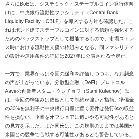
さらにBoEは、システミック・ステーブルコイン発行体向
けに、中央銀行流動性ファシリティ（Central Bank
Liquidity Facility：CBLF）を導入する方針も確認した。こ
れはポンド建てステーブルコインに対する信頼を強化する
ためのバックストップとして機能するもので、市場ストレ
ス時における流動性支援の枠組みとなる。同ファシリティ
の設計や運用条件の詳細は2027年に公表される予定だ。
一方で、業界からは今回の緩和を評価しつつも、なお懸念
の声が上がっている。分散型金融（DeFi）プロトコル
Aaveの創業者スタニ・クレチョフ（Stani Kulechov）氏
は、今回の枠組みは依然として制約が強いと指摘。準備金
の30%を無利子の中央銀行口座に置く要件は発行体の収益
性を損ない、企業をオフショアに追いやる可能性があると
の見方を示した。また同氏は、この規則のままでは英国が
米国との競争で苦戦する可能性があるとも警告している。