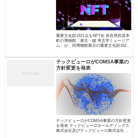
重要文化財1921点をNFT化 奈良県田原本
町の博物館「唐古・鍵 考古学ミュージア
ム」が、同博物館展示の重要文化財1921
点をNFT化することが10月25日分かっ
た。 NFT化する重要文化財は弥生時代の
生活文化を知ること […]
テックビューロがCOMSA事業の
方針変更を発表
テックビューロがCOMSA事業の方針変更
を発表 テックビューロホールディングス
株式会社及びテックビューロ株式会社
が、同社のCOMSA事業に関して事業方針