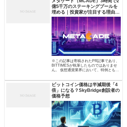
メタケード（MCADE）3時間で2
億5千万のステーキングプールを
埋める｜投資家が注目する理由と
は？
※この記事は寄稿されたPR記事であり、
BITTIMESが執筆したものではありませ
ん。 仮想通貨業界において、特例とも言
われる最先端のブロックチェーンゲーム
プラットフォームのメタケード
（Metacade）は、4月6日にユニ […]
ビットコイン価格は半減期後「4
倍」になる？SkyBridge創設者の
価格予想