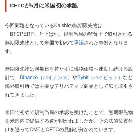
CFTCが5月に米国初の承認
今回問題となっているKalshiの無期限先物は
「BTCPERP」と呼ばれ、規制当局の監督下で取引される
無期限先物として米国で初めて
承認
された事例となりま
す。
無期限先物は満期日を持たずに現物価格へ連動し続ける設
計で、
Binance（バイナンス）
や
Bybit（バイビット）
など
海外取引所では主要なデリバティブ商品として広く取引さ
れてきました。
米国で初めて規制当局の承認を受けたことで、無期限先物
を米国内で提供する道が開かれましたが、その法的位置付
けを巡ってCMEとCFTCの見解が分かれています。