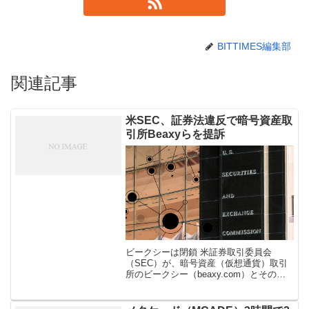
BITTIMES編集部
関連記事
米SEC、証券法違反で暗号資産取
引所Beaxyらを提訴
ビークシーは閉鎖 米証券取引委員会
（SEC）が、暗号資産（仮想通貨）取引
所のビークシー（beaxy.com）とその幹
部らを起訴したと3月29日発表した。 起
訴理由は、ビークシーが国営有価証券取
引所・仲介業者・清算機関とし […]