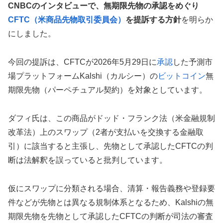
CNBCのインタビューで、無期限先物の承認をめぐり
CFTC（米商品先物取引委員会）
を提訴する方針
を明らか
にしました。
今回の提訴は、CFTCが2026年5月29日に
承認
した予測市
場プラットフォームKalshi（カルシー）の
ビットコイン
無
期限先物（パーペチュアル契約）を対象としています。
ダフィ氏は、この商品がドッド・フランク法（米金融規制
改革法）上のスワップ（2者が支払いを交換する金融取
引）に該当すると主張し、先物として承認したCFTCの判
断は法解釈を誤っていると批判しています。
仮にスワップに分類される場合、清算・報告義務や登録要
件などが先物とは異なる規制体系となるため、Kalshiの無
期限先物を先物として承認したCFTCの判断が司法の審査