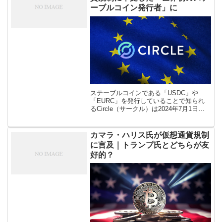
ーブルコイン発行者」に
ステーブルコインである「USDC」や
「EURC」を発行していることで知られ
るCircle（サークル）は2024年7月1日
に、Circle社が欧州連合（EU）の仮想通
貨市場（MiCA）規制枠組みに準拠した世
界初のステーブル […]
カマラ・ハリス氏が仮想通貨規制
に言及｜トランプ氏とどちらが友
好的？