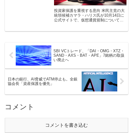
投資家保護を重視する意向 米民主党の大
統領候補カマラ・ハリス氏が10月14日に
公式サイトで、仮想通貨規制について言
及し、投資家保護を重視する姿勢を明ら
かにしました。 カマラ・ハリス氏は、
2024年10月14日に選挙キャン […]
SBI VCトレード、「DAI・OMG・XTZ・
SAND・AXS・BAT・APE」7銘柄の取扱
い廃止へ
日本の銀行、AI脅威でATM停止も。全銀
協会長「資産保護を優先」
コメント
コメントを書き込む