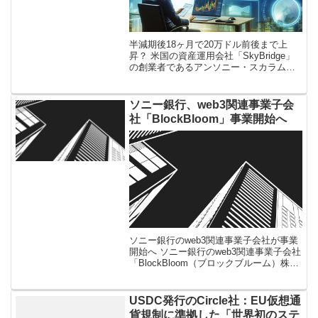
半減期後18ヶ月で20万ドル前後まで上
昇？ 米国の資産運用会社「SkyBridge」
の創業者であるアンソニー・スカラムッ
チ氏は2024年1月24日に公開された
YouTube動画の中で「ビットコイン価格
は半減期後に4倍にな […]
ソニー銀行、web3関連事業子会
社「BlockBloom」事業開始へ
ソニー銀行のweb3関連事業子会社が事業
開始へ ソニー銀行のweb3関連事業子会社
「BlockBloom（ブロックブルーム）株式
会社」が、10月1日より事業を開始する。
ソニー銀行が9月25日に発表した。 新会
社設立の目的 […]
USDC発行のCircle社：EU仮想通
貨規制に準拠した「世界初のステ