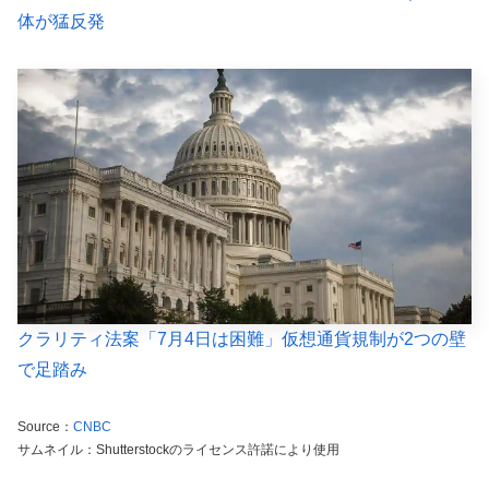
体が猛反発
クラリティ法案「7月4日は困難」仮想通貨規制が2つの壁
で足踏み
Source：
CNBC
サムネイル：Shutterstockのライセンス許諾により使用