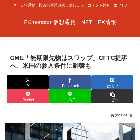
FX・仮想通貨・投資の利益追求しましょう。コメント共有・エフもん
FXmonster 仮想通貨・NFT・FX情報
CME「無期限先物はスワップ」CFTC提訴
へ、米国の参入条件に影響も
X
Facebook
はてブ
Pocket
LINE
コピー
2026.06.19