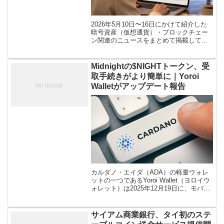
2026年5月10日〜16日にかけて紹介した
暗号資産（仮想通貨）・ブロックチェー
ン関連のニュースをまとめて掲載してい
ます。この1週間で特に注目の話題を
BITTIMES編集部がピックアップしてお
届けします。 CZ氏「仮想通 […]
Midnightの$NIGHTトークン、受
取手続きがより簡単に｜Yoroi
Walletがアップデート報告
カルダノ・エイダ（ADA）の軽量ウォレ
ットの一つであるYoroi Wallet（ヨロイウ
ォレット）は2025年12月19日に、モバイ
ルアプリ版Yoroi Walletのアップデート
によってMidnight（ミッドナイト）ネッ
トワークのネイティブトークンである
サイアム商業銀行、タイ初のステ
「$NIGHT」の償還・引き換え