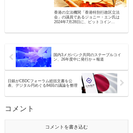
香港の立法機関「香港特別行政区立法
会」の議員であるジョニー・エン氏は
2024年7月28日に、ビットコイン
（BTC）を準備金として採用することの
実現可能性について香港の様々な議員と
議論し、検討していく方針を語りまし
た。 今 […]
国内3メガバンク共同のステーブルコイ
ン、26年度中に発行か＝報道
日銀がCBDCフォーラム総括文書を公
表、デジタル円めぐる84回の議論を整理
コメント
コメントを書き込む