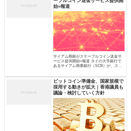
ーブルコイン送金サービス提供開
（Redeem）が簡単になったことを発表し
始=報道
ました。
サイアム商銀がステーブルコイン送金サ
ービス提供開始=報道 タイの大手銀行で
あるサイアム商業銀行（SCB）が、ステ
ーブルコインを利用した国際送金サービ
スを同国で初めて提供開始した。このこ
とは日経アジアが10月16日報じた。 […]
ビットコイン準備金、国家規模で
採用する動きが拡大｜香港議員も
議論・検討していく方針