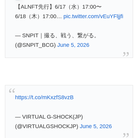
【ALNFT先行】6/17（水）17:00〜
6/18（木）17:00…
pic.twitter.com/vEuYFljjfi
— SNPIT｜撮る、戦う、繋がる。
(@SNPIT_BCG)
June 5, 2026
https://t.co/mKxzfS8vzB
— VIRTUAL G-SHOCK(JP)
(@VIRTUALGSHOCKJP)
June 5, 2026