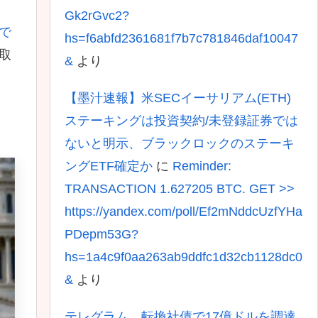
Gk2rGvc2?
で
hs=f6abfd2361681f7b7c781846daf10047
取
&
より
【墨汁速報】米SECイーサリアム(ETH)
ステーキングは投資契約/未登録証券では
ないと明示、ブラックロックのステーキ
ングETF確定か
に
Reminder:
TRANSACTION 1.627205 BTC. GET >>
https://yandex.com/poll/Ef2mNddcUzfYHa
PDepm53G?
hs=1a4c9f0aa263ab9ddfc1d32cb1128dc0
&
より
テレグラム、転換社債で17億ドルを調達