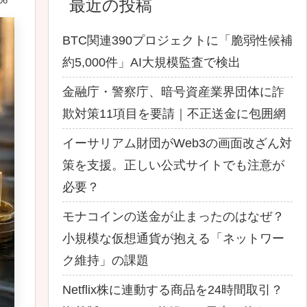
06
最近の投稿
BTC関連390プロジェクトに「脆弱性候補
約5,000件」AI大規模監査で検出
金融庁・警察庁、暗号資産業界団体に詐
欺対策11項目を要請｜不正送金に包囲網
イーサリアム財団がWeb3の画面改ざん対
策を支援。正しい公式サイトでも注意が
必要？
モナコインの送金が止まったのはなぜ？
小規模な仮想通貨が抱える「ネットワー
ク維持」の課題
Netflix株に連動する商品を24時間取引？