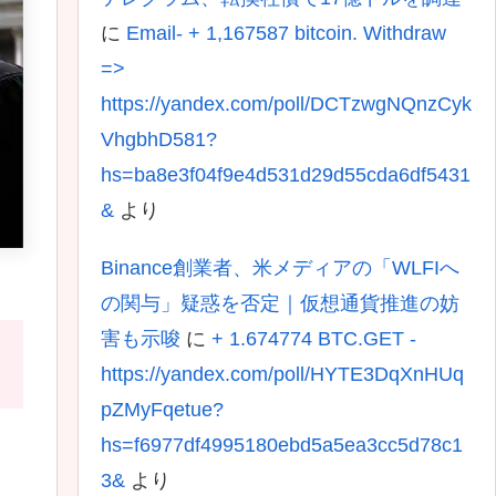
に
Email- + 1,167587 bitcoin. Withdraw
=>
https://yandex.com/poll/DCTzwgNQnzCyk
VhgbhD581?
hs=ba8e3f04f9e4d531d29d55cda6df5431
&
より
Binance創業者、米メディアの「WLFIへ
の関与」疑惑を否定｜仮想通貨推進の妨
害も示唆
に
+ 1.674774 BTC.GET -
https://yandex.com/poll/HYTE3DqXnHUq
pZMyFqetue?
hs=f6977df4995180ebd5a5ea3cc5d78c1
3&
より