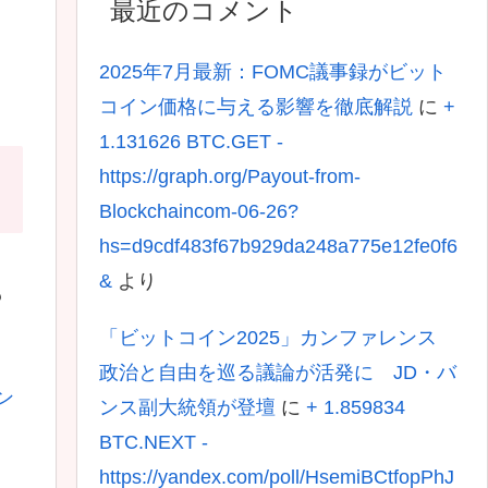
最近のコメント
2025年7月最新：FOMC議事録がビット
コイン価格に与える影響を徹底解説
に
+
1.131626 BTC.GET -
https://graph.org/Payout-from-
Blockchaincom-06-26?
hs=d9cdf483f67b929da248a775e12fe0f6
&
より
も
「ビットコイン2025」カンファレンス
政治と自由を巡る議論が活発に JD・バ
ン
ンス副大統領が登壇
に
+ 1.859834
BTC.NEXT -
https://yandex.com/poll/HsemiBCtfopPhJ