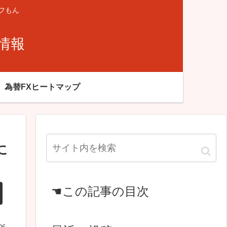
フもん
X情報
為替FXヒートマップ
に
☚この記事の目次