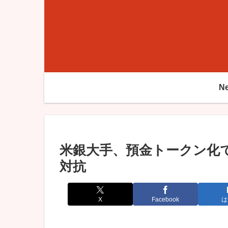
N
米銀大手、預金トークン化
対抗
X
Facebook
は