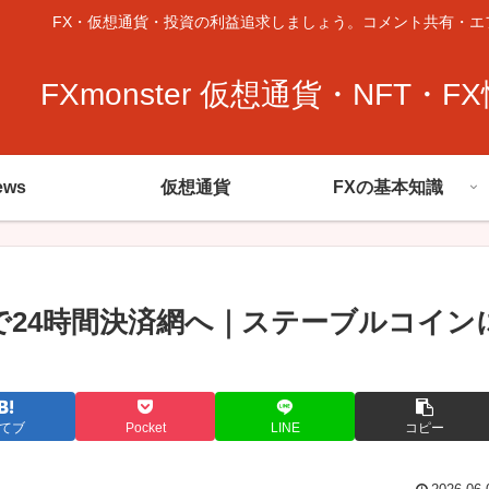
FX・仮想通貨・投資の利益追求しましょう。コメント共有・エ
FXmonster 仮想通貨・NFT・F
ews
仮想通貨
FXの基本知識
で24時間決済網へ｜ステーブルコイン
てブ
Pocket
LINE
コピー