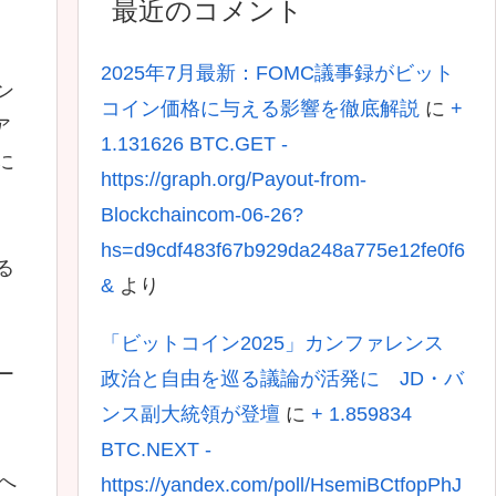
最近のコメント
2025年7月最新：FOMC議事録がビット
ン
コイン価格に与える影響を徹底解説
に
+
ア
1.131626 BTC.GET -
に
https://graph.org/Payout-from-
Blockchaincom-06-26?
hs=d9cdf483f67b929da248a775e12fe0f6
る
&
より
「ビットコイン2025」カンファレンス
ー
政治と自由を巡る議論が活発に JD・バ
ンス副大統領が登壇
に
+ 1.859834
BTC.NEXT -
へ
https://yandex.com/poll/HsemiBCtfopPhJ