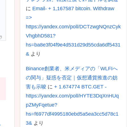
に
Email- + 1,167587 bitcoin. Withdraw
=>
https://yandex.com/poll/DCTzwgNQnzCyk
VhgbhD581?
hs=ba8e3f04f9e4d531d29d55cda6df5431
&
より
Binance創業者、米メディアの「WLFIへ
の関与」疑惑を否定｜仮想通貨推進の妨
害も示唆
に
+ 1.674774 BTC.GET -
https://yandex.com/poll/HYTE3DqXnHUq
pZMyFqetue?
hs=f6977df4995180ebd5a5ea3cc5d78c1
3&
より
ヤ