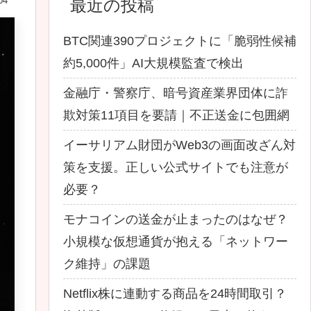
04
最近の投稿
BTC関連390プロジェクトに「脆弱性候補
約5,000件」AI大規模監査で検出
金融庁・警察庁、暗号資産業界団体に詐
欺対策11項目を要請｜不正送金に包囲網
イーサリアム財団がWeb3の画面改ざん対
策を支援。正しい公式サイトでも注意が
必要？
モナコインの送金が止まったのはなぜ？
小規模な仮想通貨が抱える「ネットワー
ク維持」の課題
Netflix株に連動する商品を24時間取引？