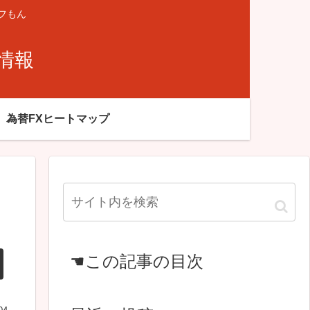
フもん
X情報
為替FXヒートマップ
☚この記事の目次