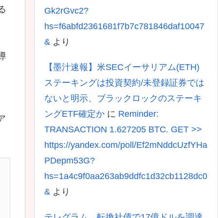
る
Gk2rGvc2?
hs=f6abfd2361681f7b7c781846daf10047
&
より
導
【墨汁速報】米SECイーサリアム(ETH)
ステーキングは投資契約/未登録証券では
ないと明示、ブラックロックのステーキ
ングETF確定か
に
Reminder:
ア
TRANSACTION 1.627205 BTC. GET >>
https://yandex.com/poll/Ef2mNddcUzfYHa
PDepm53G?
hs=1a4c9f0aa263ab9ddfc1d32cb1128dc0
&
より
テレグラム、転換社債で17億ドルを調達