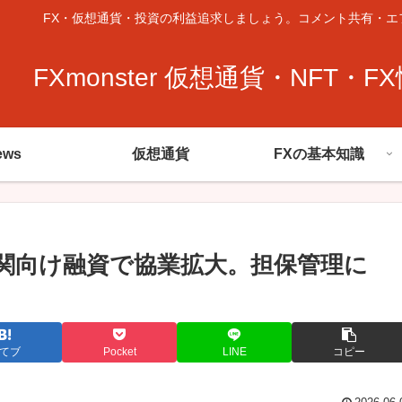
FX・仮想通貨・投資の利益追求しましょう。コメント共有・エ
FXmonster 仮想通貨・NFT・F
ews
仮想通貨
FXの基本知識
関向け融資で協業拡大。担保管理に
てブ
Pocket
LINE
コピー