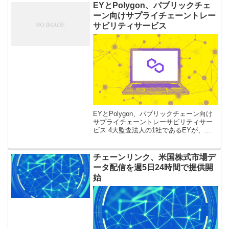
を保有し続ける方 […]
EYとPolygon、パブリックチェ
ーン向けサプライチェーントレー
サビリティサービス
EYとPolygon、パブリックチェーン向け
サプライチェーントレーサビリティサー
ビス 4大監査法人の1社であるEYが、イ
ーサリアムブロックチェーンを活用した
サプライチェーンのトレーサビリティマ
ネジメントソリューション「E […]
チェーンリンク、米国株式市場デ
ータ配信を週5日24時間で提供開
始