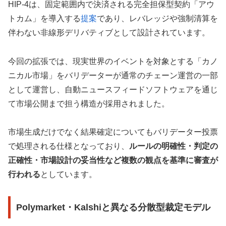
HIP-4は、固定範囲内で決済される完全担保型契約「アウ
トカム」を導入する
提案
であり、レバレッジや強制清算を
伴わない非線形デリバティブとして設計されています。
今回の拡張では、現実世界のイベントを対象とする「カノ
ニカル市場」をバリデーターが通常のチェーン運営の一部
として運営し、自動ニュースフィードソフトウェアを通じ
て市場公開まで担う構造が採用されました。
市場生成だけでなく結果確定についてもバリデーター投票
で処理される仕様となっており、
ルールの明確性・判定の
正確性・市場設計の妥当性など複数の観点を基準に審査が
行われる
としています。
Polymarket・Kalshiと異なる分散型裁定モデル