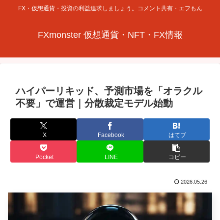
FX・仮想通貨・投資の利益追求しましょう。コメント共有・エフもん
FXmonster 仮想通貨・NFT・FX情報
ハイパーリキッド、予測市場を「オラクル
不要」で運営｜分散裁定モデル始動
X
Facebook
はてブ
Pocket
LINE
コピー
2026.05.26