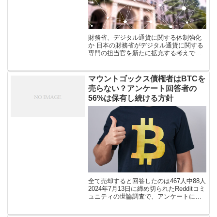
財務省、デジタル通貨に関する体制強化
か 日本の財務省がデジタル通貨に関する
専門の担当官を新たに拡充する考えであ
ると、複数の政府筋からの情報としてロ
イターが7月16日報じた。報道によると財
務省は、デジタル通貨への取り組み加
マウントゴックス債権者はBTCを
[…]
売らない？アンケート回答者の
56%は保有し続ける方針
全て売却すると回答したのは467人中88人
2024年7月13日に締め切られたRedditコミ
ュニティの世論調査で、アンケートに参
加したマウントゴックス債権者の半数以
上が「弁済されたビットコイン（BTC）