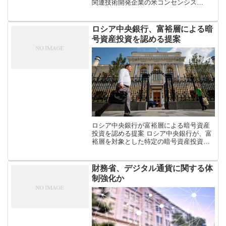
関連技術開発企業の米コンセンシス
（ConsenSys）が、「zkEVM（Zero
Knowledge Ethereum Virtual […]
ロシア中央銀行、富裕層による暗
号資産投資を認める提案
ロシア中央銀行が富裕層による暗号資産
投資を認める提案 ロシア中央銀行が、富
裕層を対象とした特定の暗号資産投資に
関して規制を提案し、「特別に認定され
た」投資家が暗号資産を取引できるよう
にする計画を3月12日に発表した。 同
財務省、デジタル通貨に関する体
[…]
制強化か