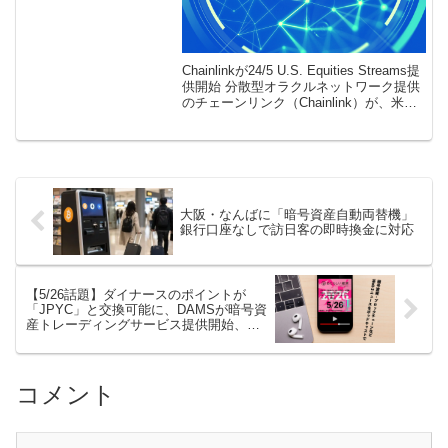
Chainlinkが24/5 U.S. Equities Streams提
供開始 分散型オラクルネットワーク提供
のチェーンリンク（Chainlink）が、米国
株とETFの市場データを週5日・24時間配
信するサービス「24 […]
大阪・なんばに「暗号資産自動両替機」
銀行口座なしで訪日客の即時換金に対応
【5/26話題】ダイナースのポイントが
「JPYC」と交換可能に、DAMSが暗号資
産トレーディングサービス提供開始、イ
ンドネシアのポリマーケット遮断など
（音声ニュース）
コメント