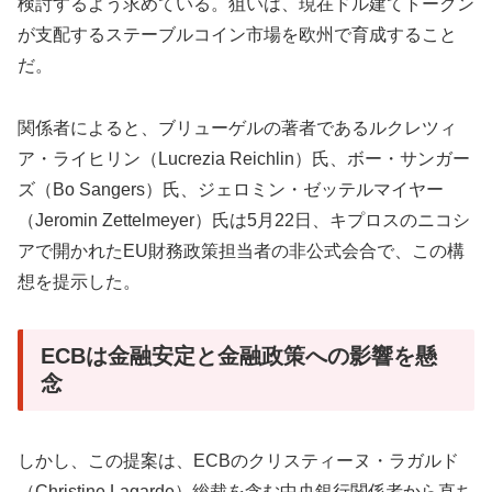
検討するよう求めている。狙いは、現在ドル建てトークン
が支配するステーブルコイン市場を欧州で育成すること
だ。
関係者によると、ブリューゲルの著者であるルクレツィ
ア・ライヒリン（Lucrezia Reichlin）氏、ボー・サンガー
ズ（Bo Sangers）氏、ジェロミン・ゼッテルマイヤー
（Jeromin Zettelmeyer）氏は5月22日、キプロスのニコシ
アで開かれたEU財務政策担当者の非公式会合で、この構
想を提示した。
ECBは金融安定と金融政策への影響を懸
念
しかし、この提案は、ECBのクリスティーヌ・ラガルド
（Christine Lagarde）総裁を含む中央銀行関係者から直ち