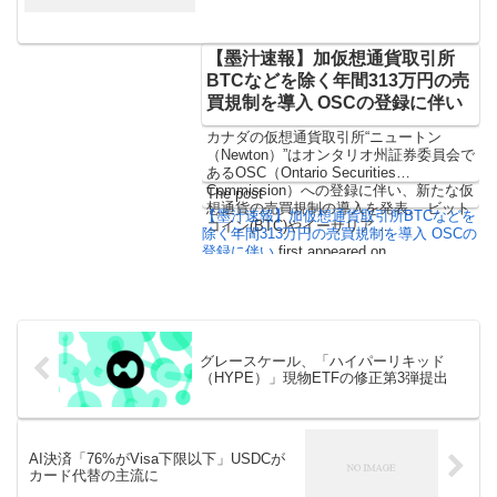
【墨汁速報】加仮想通貨取引所
BTCなどを除く年間313万円の売
買規制を導入 OSCの登録に伴い
カナダの仮想通貨取引所“ニュートン
（Newton）”はオンタリオ州証券委員会で
あるOSC（Ontario Securities
Commission）への登録に伴い、新たな仮
The post
想通貨の売買規制の導入を発表。 ビット
【墨汁速報】加仮想通貨取引所BTCなどを
コイン(BTC)やイーサリア…
除く年間313万円の売買規制を導入 OSCの
登録に伴い
first appeared on
CoinChoice（コインチョイス）
.
グレースケール、「ハイパーリキッド
（HYPE）」現物ETFの修正第3弾提出
AI決済「76%がVisa下限以下」USDCが
カード代替の主流に