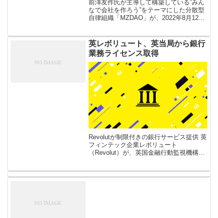
前澤友作氏が主導して構築している”みん
なで会社を作ろう”をテーマにした分散型
自律組織「MZDAO」が、2022年8月12日
から正式に活動をスタートしたことが明
らかになりました。今月10日までとされ
[…]
英レボリュート、英当局から銀行
業務ライセンス取得
Revolutが制限付きの銀行サービス提供 英
フィンテック企業レボリュート
（Revolut）が、英国金融行動監視機構
（FCA）から銀行業務ライセンスを取得
したと7月26日発表した。 これによりレ
ボリュートは既存の電子マネ […]