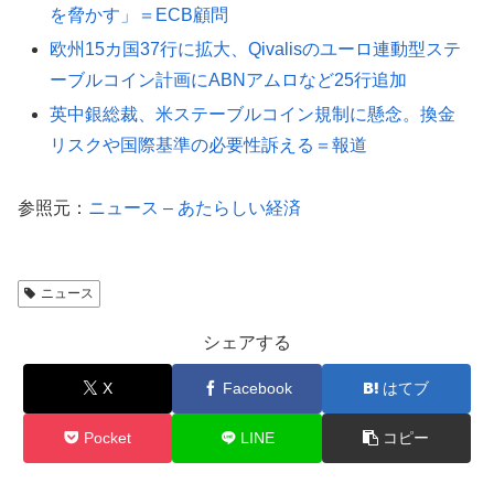
を脅かす」＝ECB顧問
欧州15カ国37行に拡大、Qivalisのユーロ連動型ステ
ーブルコイン計画にABNアムロなど25行追加
英中銀総裁、米ステーブルコイン規制に懸念。換金
リスクや国際基準の必要性訴える＝報道
参照元：
ニュース – あたらしい経済
ニュース
シェアする
X
Facebook
はてブ
Pocket
LINE
コピー