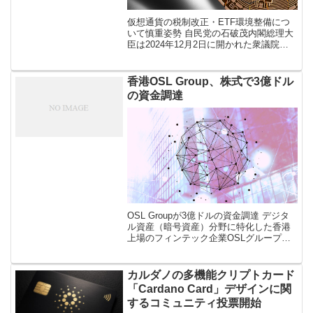
仮想通貨の税制改正・ETF環境整備につ
いて慎重姿勢 自民党の石破茂内閣総理大
臣は2024年12月2日に開かれた衆議院本
会議の中で「仮想通貨（暗号資産）の税
率を20％に引き下げること」や「仮想通
貨をETF（上場投資信託）の […]
香港OSL Group、株式で3億ドル
の資金調達
OSL Groupが3億ドルの資金調達 デジタ
ル資産（暗号資産）分野に特化した香港
上場のフィンテック企業OSLグループ
（OSL Group）が、エクイティ（株式）
による3億ドル（約443億円）の資金調達
が完了したと7月2 […]
カルダノの多機能クリプトカード
「Cardano Card」デザインに関
するコミュニティ投票開始