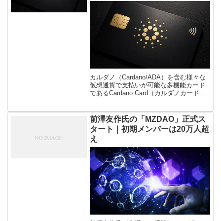
カルダノ（Cardano/ADA）を含む様々な
仮想通貨で支払いが可能な多機能カード
であるCardano Card（カルダノカード）
で、カードのデザインに影響を与える可
能性のあるコミュニティ投票が開始され
ました。
前澤友作氏の「MZDAO」正式ス
タート｜初期メンバーは20万人超
え