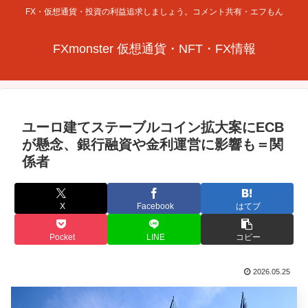
FX・仮想通貨・投資の利益追求しましょう。コメント共有・エフもん
FXmonster 仮想通貨・NFT・FX情報
ユーロ建てステーブルコイン拡大案にECB
が懸念、銀行融資や金利運営に影響も＝関
係者
X
Facebook
はてブ
Pocket
LINE
コピー
2026.05.25