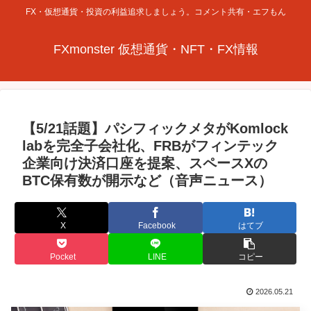
FX・仮想通貨・投資の利益追求しましょう。コメント共有・エフもん
FXmonster 仮想通貨・NFT・FX情報
【5/21話題】パシフィックメタがKomlock
labを完全子会社化、FRBがフィンテック
企業向け決済口座を提案、スペースXの
BTC保有数が開示など（音声ニュース）
X
Facebook
はてブ
Pocket
LINE
コピー
2026.05.21