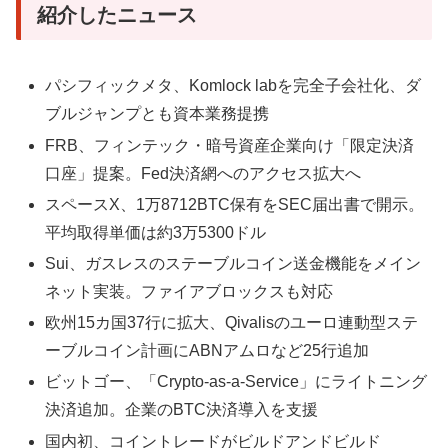
紹介したニュース
パシフィックメタ、Komlock labを完全子会社化、ダ
ブルジャンプとも資本業務提携
FRB、フィンテック・暗号資産企業向け「限定決済
口座」提案。Fed決済網へのアクセス拡大へ
スペースX、1万8712BTC保有をSEC届出書で開示。
平均取得単価は約3万5300ドル
Sui、ガスレスのステーブルコイン送金機能をメイン
ネット実装。ファイアブロックスも対応
欧州15カ国37行に拡大、Qivalisのユーロ連動型ステ
ーブルコイン計画にABNアムロなど25行追加
ビットゴー、「Crypto-as-a-Service」にライトニング
決済追加。企業のBTC決済導入を支援
国内初、コイントレードがビルドアンドビルド