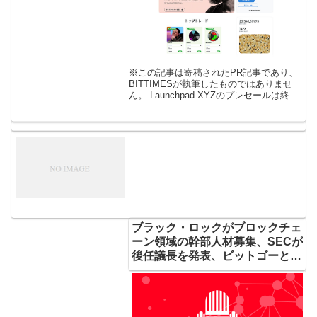
※この記事は寄稿されたPR記事であり、
BITTIMESが執筆したものではありませ
ん。 Launchpad XYZのプレセールは終了
間近 仮想通貨市場にボラティリティ（価
格変動の度合い）が戻ってきたことは、
最近2,917％ […]
ブラック・ロックがブロックチェ
ーン領域の幹部人材募集、SECが
後任議長を発表、ビットゴーとグ
レイスケールが運用資産残高160
億ドル突破などのブロックチェー
ン・仮想通貨ニュース解説