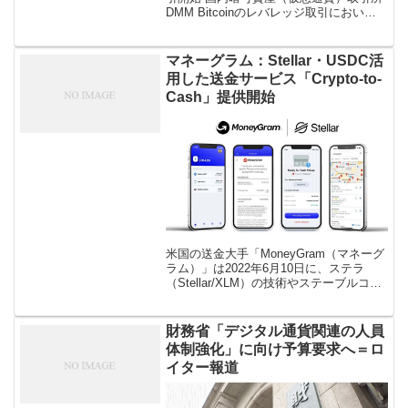
DMM Bitcoinのレバレッジ取引におい
て、新たにテゾス（XTZ）、エンジンコ
イン（ENJ）の取り扱われることが12月
15日分 […]
マネーグラム：Stellar・USDC活
用した送金サービス「Crypto-to-
Cash」提供開始
米国の送金大手「MoneyGram（マネーグ
ラム）」は2022年6月10日に、ステラ
（Stellar/XLM）の技術やステーブルコイ
ンUSDCを用いた送金サービス『Crypto-
to-Cash』を正式にローンチしたことを
[…]
財務省「デジタル通貨関連の人員
体制強化」に向け予算要求へ＝ロ
イター報道