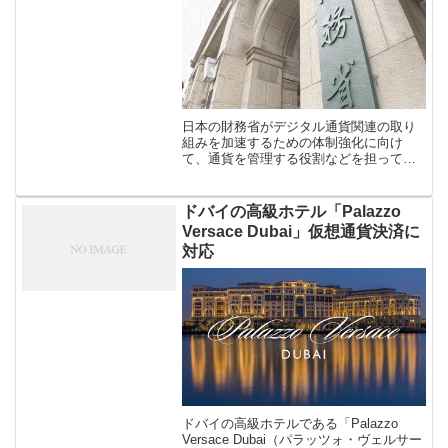
日本の財務省がデジタル通貨関連の取り
組みを加速するための体制強化に向け
て、通貨を管理する役割などを担ってい
る「理財局国庫課」の人員を増やすこと
を念頭に予算請求することが「ロイタ
ー」の報道で明らかになりました。 こち
ドバイの高級ホテル「Palazzo
らから […]
Versace Dubai」仮想通貨決済に
対応
ドバイの高級ホテルである「Palazzo
Versace Dubai（パラッツォ・ヴェルサー