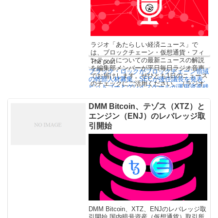
ラジオ「あたらしい経済ニュース」で
は、ブロックチェーン・仮想通貨・フィ
ンテックについての最新ニュースの解説
The post
を編集部メンバーが平日毎日ラジオ音声
ブラック・ロックがブロックチェーン領域
でお届けします。ぜひとも1日のニュース
の幹部人材募集、SECが後任議長を発表、
のチェックにご活用ください。（ラジオ
ビットゴーとグレイスケールが運用資産残
の再 […]
高160億ドル突破などのブロックチェー
ン・仮想通貨ニュース解説
first appeared
DMM Bitcoin、テゾス（XTZ）と
on
あたらしい経済
.
エンジン（ENJ）のレバレッジ取
引開始
DMM Bitcoin、XTZ、ENJのレバレッジ取
引開始 国内暗号資産（仮想通貨）取引所