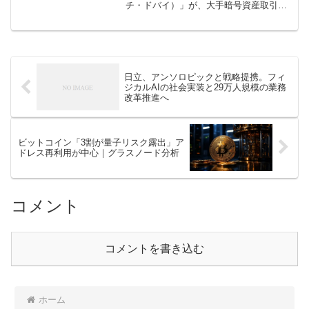
チ・ドバイ）」が、大手暗号資産取引所
「BINANCE（バイナンス）」との提携を
通じて仮想通貨決済に対応したことが明
らかになりまし […]
日立、アンソロピックと戦略提携。フィ
ジカルAIの社会実装と29万人規模の業務
改革推進へ
ビットコイン「3割が量子リスク露出」ア
ドレス再利用が中心｜グラスノード分析
コメント
コメントを書き込む
ホーム