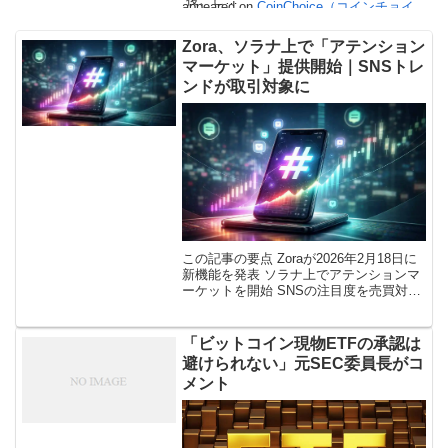
appeared on
CoinChoice（コインチョイ
ス）
.
Zora、ソラナ上で「アテンション
マーケット」提供開始｜SNSトレ
ンドが取引対象に
この記事の要点 Zoraが2026年2月18日に
新機能を発表 ソラナ上でアテンションマ
ーケットを開始 SNSの注目度を売買対象
にする新市場 関連トークンが発行され取
引開始済み 従来の予測市場とは異なる価
格モデル Zora […]
「ビットコイン現物ETFの承認は
避けられない」元SEC委員長がコ
メント