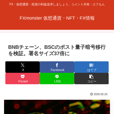
FX・仮想通貨・投資の利益追求しましょう。コメント共有・エフもん
FXmonster 仮想通貨・NFT・FX情報
BNBチェーン、BSCのポスト量子暗号移行
を検証。署名サイズ37倍に
X
Facebook
はてブ
Pocket
LINE
コピー
2026.05.20