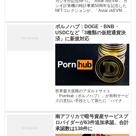
カシオが記念NFTに「Astar zkEVM」 カ
シオ計算機の時計事業50周年を記念した
NFTコレクションが、「Astar zkEVM
Powered by Polygon」上で発行されるこ
とが5月1日発表された。 なお […]
ポルノハブ：DOGE・BNB・
USDCなど「3種類の仮想通貨決
済」に新規対応
世界最大規模のアダルトサイト
「Pornhub（ポルノハブ）」が有料サービ
スの支払い手段として新たに「バイナン
スコイン（BNB）、ドージコイン
（DOGE）、USDコイン（USDC）」の3
通貨を追加したことが明らかになりまし
南アフリカで暗号資産サービスプ
[…]
ロバイダーが63件追加承認、合計
承認数は138件に