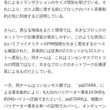
名によるトランザクションのサイズ増加を挙げている。そ
れにより、ガス上限に達する前にブロックのバイト容量制
約が先に到達すると説明している。
さらに、異なる地域をまたぐ環境では、大きなブロックの
ネットワーク伝播遅延が発生しやすい。このような状況に
おいてファイナリティのP99指標が大きく悪化するケース
も確認された。具体的には従来の2スロットから11スロッ
トへ悪化した。同チームは、これはコンセンサスプロトコ
ルの問題ではなく、大きなブロックのネットワーク伝播遅
延によるものだとしている。
一方、同チームはコンセンサス層では、「pqSTARK」に
よる署名集約により、6人分のバリデーター署名14.5KBを
約340バイトへ圧縮できたという。pqSTARKは、複数の
バリデーター署名を単一の証明でカバーし、オンチェーン