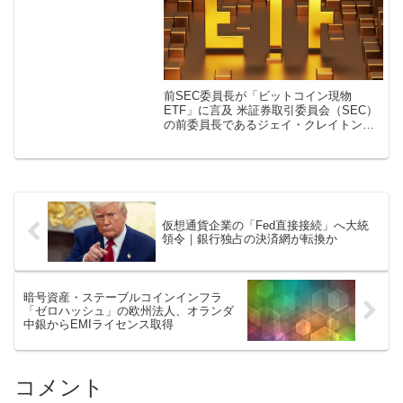
前SEC委員長が「ビットコイン現物
ETF」に言及 米証券取引委員会（SEC）
の前委員長であるジェイ・クレイトン氏
は2023年9月1日に「ビットコイン現物
ETFの承認は避けられない」との見解を
示しました。 今回の考えはジェ […]
仮想通貨企業の「Fed直接接続」へ大統
領令｜銀行独占の決済網が転換か
暗号資産・ステーブルコインインフラ
「ゼロハッシュ」の欧州法人、オランダ
中銀からEMIライセンス取得
コメント