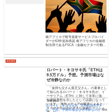
南アフリカで暗号資産サービスプロバイ
ダーが63件追加承認 南アフリカの金融規
制当局であるFSCA（金融セクター行動監
視機構）が、暗号資産（仮想通貨）サー
ビスプロバイダー（CASP）を63件追加
承認したことを7月2日発表し […]
仮想通貨
ロバート・キヨサキ氏「ETHは
9.5万ドル」予想。予測市場はな
ぜ冷静なのか
「金持ち父さん貧乏父さん」の著者とし
て知られるロバート・キヨサキ氏が、イ
ーサリアム（ETH）に対して非常に強気
な価格予想を示したとして話題になって
The post
います。 海外メディアの報道によると、
ロバート・キヨサキ氏「ETHは9.5万ド
キヨサキ氏は次の大きな金融クラッシュ
ル」予想。予測市場はなぜ冷静なのか
first
後、ビ…