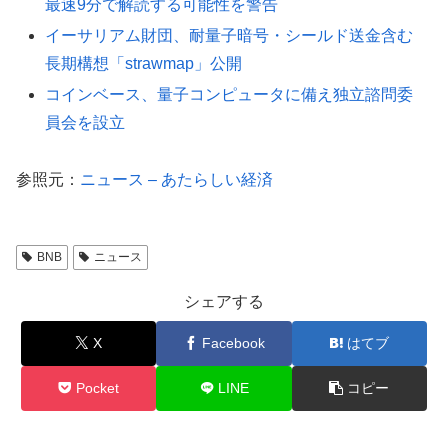
最速9分で解読する可能性を警告
イーサリアム財団、耐量子暗号・シールド送金含む
長期構想「strawmap」公開
コインベース、量子コンピュータに備え独立諮問委
員会を設立
参照元：
ニュース – あたらしい経済
BNB
ニュース
シェアする
X
Facebook
はてブ
Pocket
LINE
コピー