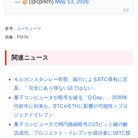
—
(@cprkrn)
May 13, 2026
参考：
ユーチューブ
画像：PIXTA
関連ニュース
モルガンスタンレー幹部、銀行によるBTC保有に言
及。「完全にあり得ない話ではない」
量子コンピュータが暗号を破る「Q-Day」、2030年
代前半に到来か。BTCやETHに影響の可能性＝プロ
ジェクトイレブン
量子コンピュータで楕円曲線暗号の15ビット鍵の解
読成功。プロジェクト・イレブンが成功者に1BTC授