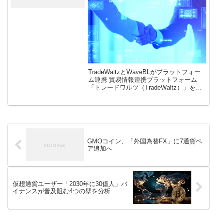
TradeWaltzとWaveBLがプラットフォー
ム連携 貿易情報連携プラットフォーム
「トレードワルツ（TradeWaltz）」を提
供するトレードワルツ社が、独自ブロッ
クチェーン技術を用いた貿易書類ソリュ
ーション「ウェー […]
GMOコイン、「外国為替FX」に7通貨ペ
ア追加へ
仮想通貨ユーザー「2030年に30億人」バ
イナンスが普及阻む4つの壁を分析