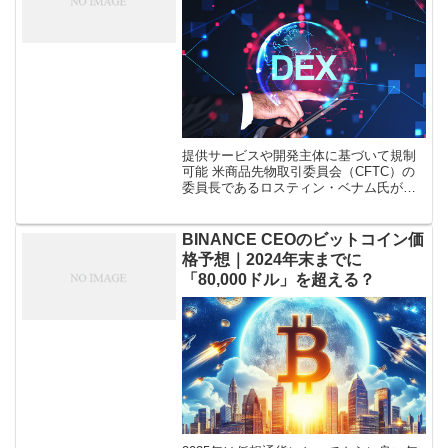
提供サービスや開発主体に基づいて規制
可能 米商品先物取引委員会（CFTC）の
委員長であるロスティン・ベナム氏が
「分散型取引所（DEX）も規制当局によ
って規制されるべき」との見解を示した
ことが明らかになりました。 分散型取
BINANCE CEOのビットコイン価
[…]
格予想｜2024年末までに
「80,000ドル」を超える？