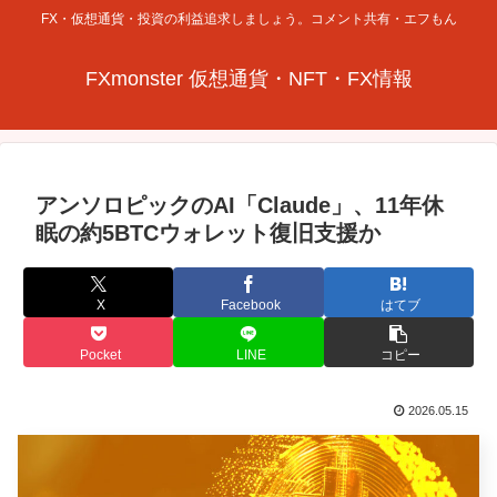
FX・仮想通貨・投資の利益追求しましょう。コメント共有・エフもん
FXmonster 仮想通貨・NFT・FX情報
アンソロピックのAI「Claude」、11年休
眠の約5BTCウォレット復旧支援か
X
Facebook
はてブ
Pocket
LINE
コピー
2026.05.15