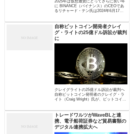
2025年は仮想通貨にとってさらに良い年
に BINANCE（バイナンス）のCEOであ
るリチャード・テン氏は2024年6月17日
にYouTubeで公開された「Bankless」の
インタビュー動画の中で、ビットコイン
（BTC […]
自称ビットコイン開発者クレイ
グ・ライトの25億ドル訴訟が裁判
に
クレイグライトの25億ドル訴訟が裁判へ
自称ビットコイン発明者のクレイグ・ラ
イト（Craig Wright）氏が、ビットコイン
ネットワークの開発者に対し、数十億ド
ルの回収を求めている訴訟が正式に裁判
になる。ロンドン裁判所 […]
トレードワルツがWaveBLと連
携、電子船荷証券など貿易書類の
デジタル連携拡大へ