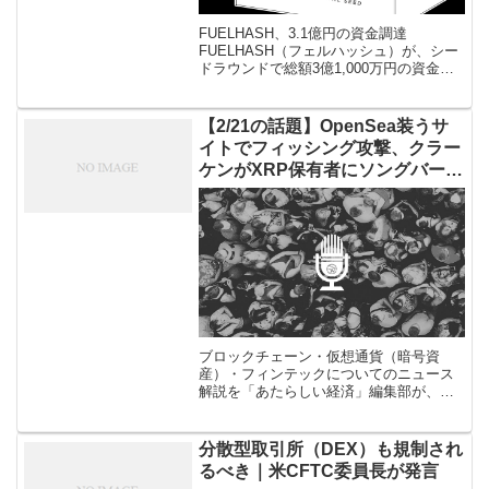
FUELHASH、3.1億円の資金調達
FUELHASH（フェルハッシュ）が、シー
ドラウンドで総額3億1,000万円の資金調
達を実施したことを1月12日発表した。同
社は元ディーカレットの暗号資産事業グ
ループヘッド紺野勝弥 […]
【2/21の話題】OpenSea装うサ
イトでフィッシング攻撃、クラー
ケンがXRP保有者にソングバード
対応など（音声ニュース）
ブロックチェーン・仮想通貨（暗号資
産）・フィンテックについてのニュース
解説を「あたらしい経済」編集部が、平
日毎日ポッドキャストでお届けします。
Apple Podcast、Spotify、Voicyなどで配
信中。ぜひとも各 […]
分散型取引所（DEX）も規制され
るべき｜米CFTC委員長が発言