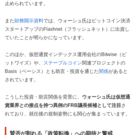
止められています。
また
財務開示資料
では、ウォーシュ氏はビットコイン決済
スタートアップのFlashnet（フラッシュネット）に出資し
ていたことが明らかになっています。
このほか、仮想通貨インデックス運用会社のBitwise（ビ
ットワイズ）や、
ステーブルコイン
関連プロジェクトの
Basis（ベーシス）とも助言・投資を通じた
関係
があると
されています。
こうした投資・助言関係を背景に、
ウォーシュ氏は仮想通
貨業界との接点を持つ異例のFRB議長候補として注目
さ
れており、就任後の規制姿勢にも関心が集まっています。
賛否が割れる「政策転換」への期待と警戒