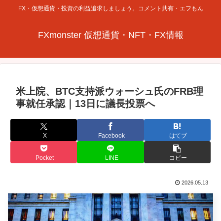
FX・仮想通貨・投資の利益追求しましょう。コメント共有・エフもん
FXmonster 仮想通貨・NFT・FX情報
米上院、BTC支持派ウォーシュ氏のFRB理
事就任承認｜13日に議長投票へ
X
Facebook
はてブ
Pocket
LINE
コピー
2026.05.13