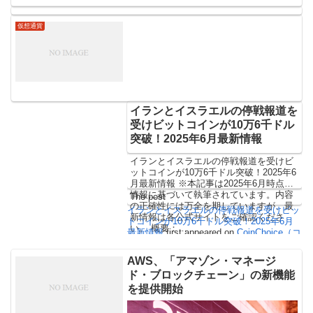
がピックアップしてお届けします。 こち
らから読む：2020年 […]
仮想通貨
イランとイスラエルの停戦報道を
受けビットコインが10万6千ドル
突破！2025年6月最新情報
イランとイスラエルの停戦報道を受けビ
ットコインが10万6千ドル突破！2025年6
月最新情報 ※本記事は2025年6月時点の
情報に基づいて執筆されています。内容
The post
の正確性には万全を期していますが、最
イランとイスラエルの停戦報道を受けビッ
新情報は各公式サイトをご確認くださ
トコインが10万6千ドル突破！2025年6月
い。 概要：…
最新情報
first appeared on
CoinChoice（コ
インチョイス）
.
AWS、「アマゾン・マネージ
ド・ブロックチェーン」の新機能
を提供開始