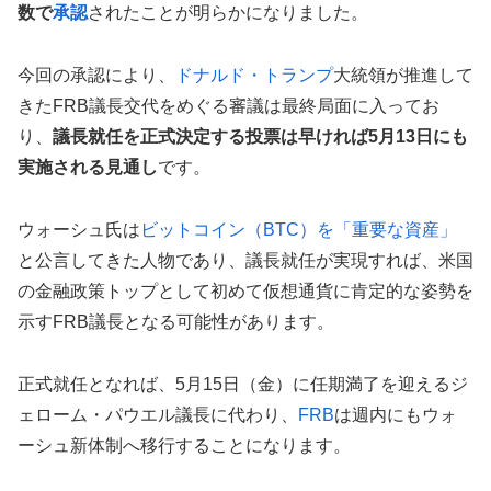
数で
承認
されたことが明らかになりました。
今回の承認により、
ドナルド・トランプ
大統領が推進して
きたFRB議長交代をめぐる審議は最終局面に入ってお
り、
議長就任を正式決定する投票は早ければ5月13日にも
実施される見通し
です。
ウォーシュ氏は
ビットコイン（BTC）を「重要な資産」
と公言してきた人物であり、議長就任が実現すれば、米国
の金融政策トップとして初めて仮想通貨に肯定的な姿勢を
示すFRB議長となる可能性があります。
正式就任となれば、5月15日（金）に任期満了を迎えるジ
ェローム・パウエル議長に代わり、
FRB
は週内にもウォ
ーシュ新体制へ移行することになります。