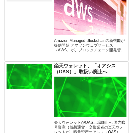
Amazon Managed Blockchainの新機能が
提供開始 アマゾンウェブサービス
（AWS）が、ブロックチェーン開発管理
ツール「アマゾン・マネージド・ブロッ
クチェーン（Amazon Managed Blockc
[…]
楽天ウォレット、「オアシス
（OAS）」取扱い廃止へ
楽天ウォレットがOAS上場廃止へ 国内暗
号資産（仮想通貨）交換業者の楽天ウォ
レットが、暗号資産オアシス（OAS）の