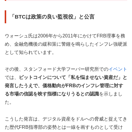
「BTCは政策の良い監視役」と公言
ウォーシュ氏は2006年から2011年にかけてFRB理事を務
め、金融危機後の緩和策に警鐘を鳴らしたインフレ強硬派
として知られています。
その後、スタンフォード大学フーバー研究所での
イベント
では、
ビットコインについて「私を悩ませない資産だ」と
発言したうえで、価格動向がFRBのインフレ管理に対す
る市場の信認を映す指標になりうるとの認識
を示しまし
た。
こうした発言は、デジタル資産をドルへの脅威と捉えてき
た歴代FRB指導部の姿勢とは一線を画すものとして受け