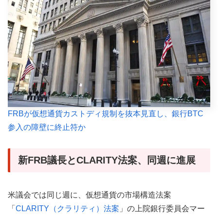
FRBが仮想通貨カストディ規制を抜本見直し、銀行BTC
参入の障壁に終止符か
新FRB議長とCLARITY法案、同週に進展
米議会では同じ週に、仮想通貨の市場構造法案
「
CLARITY（クラリティ）法案
」の上院銀行委員会マー