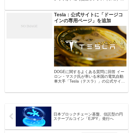
取扱い廃止予定を10月27日に発表した。
11月28日をもって取扱い廃止となるよう
だ。 発表によるとOASの […]
Tesla：公式サイトに「ドージコ
インの専用ページ」を追加
DOGEに関するよくある質問に回答 イー
ロン・マスク氏が率いる米国の電気自動
車大手「Tesla（テスラ）」の公式サイト
に、仮想通貨ドージコイン（DOGE）の
専用ページが追加されたことが明らかに
なりました。 追加されたのは […]
日本ブロックチェーン基盤、信託型の円
ステーブルコイン「EJPY」発行へ