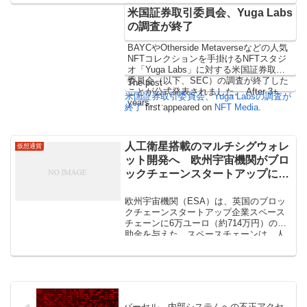
米国証券取引委員会、Yuga Labs
の調査が終了
BAYCやOtherside Metaverseなどの人気
NFTコレクションを手掛けるNFTスタジ
オ「Yuga Labs」に対する米国証券取引
委員会（以下、SEC）の調査が終了した
The post
ことが公式発表されました。 After 3+
米国証券取引委員会、Yuga Labsの調査が
years, …
終了
first appeared on
NFT Media
.
人工衛星搭載のマルチシグウォレ
仮想通貨
ット開発へ 欧州宇宙機関がブロ
ックチェーンスタートアップに補
助金
欧州宇宙機関（ESA）は、英国のブロッ
クチェーンスタートアップ企業スペース
チェーンに6万ユーロ（約714万円）の補
助金を与えた。スペースチェーンは、人
工衛星に搭載するマルチシグウォレット
を開発する。
バーセル、内部システムへの不正アクセ