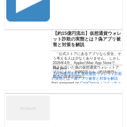
【約15億円流出】仮想通貨ウォレ
ット詐欺の実態とは？偽アプリ被
害と対策を解説
「公式ストアにあるアプリなら安全」そ
う考える人は少なくありません。 しかし
2026年4月、AppleのMac App Storeで配
信されていた偽の仮想通貨ウォレットア
The post
プリにより、約950万ドル（約15億円）
【約15億円流出】仮想通貨ウォレット詐欺
相当の資産が流出し…
の実態とは？偽アプリ被害と対策を解説
first appeared on
CoinChoice（コインチョ
イス）
.