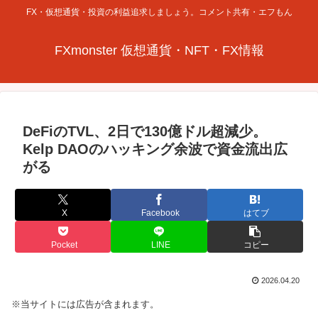
FX・仮想通貨・投資の利益追求しましょう。コメント共有・エフもん
FXmonster 仮想通貨・NFT・FX情報
DeFiのTVL、2日で130億ドル超減少。
Kelp DAOのハッキング余波で資金流出広
がる
X
Facebook
はてブ
Pocket
LINE
コピー
2026.04.20
※当サイトには広告が含まれます。