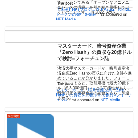
ミッションである「オープンなアニメユ
The post
ニバースの構築」を引き続き目指してい
【速報】NFTプロジェクトAzuki、ANIME
くとのことです。 In 2022, Azuk…
トークンの発行を発表
first appeared on
NFT Media
.
マスターカード、暗号資産企業
「Zero Hash」の買収を20億ドル
で検討=フォーチュン誌
決済大手マスターカードが、暗号資産決
済企業Zero Hashの買収に向けた交渉を進
めていることが分かりました。フォーチ
ュン誌によると、取引規模は最大20億ド
The post
ル（約3,000億円）に上る可能性があり、
マスターカード、暗号資産企業「Zero
暗号資産と既存金融の融合をさらに加速
Hash」の買収を20億ドルで検討=フォーチ
させる…
ュン誌
first appeared on
NFT Media
.
仮想通貨