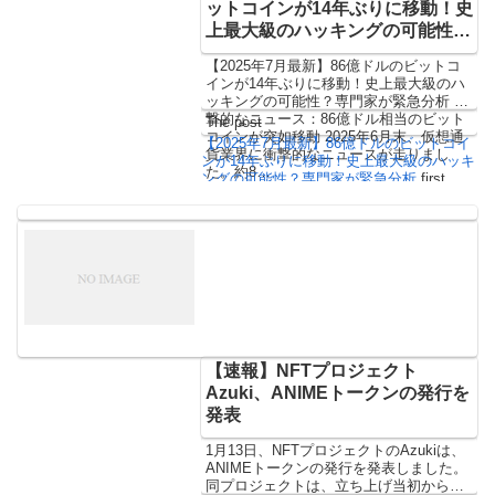
ットコインが14年ぶりに移動！史
上最大級のハッキングの可能性？
専門家が緊急分析
【2025年7月最新】86億ドルのビットコ
インが14年ぶりに移動！史上最大級のハ
ッキングの可能性？専門家が緊急分析 衝
撃的なニュース：86億ドル相当のビット
The post
コインが突如移動 2025年6月末、仮想通
【2025年7月最新】86億ドルのビットコイ
貨業界に衝撃的なニュースが走りまし
ンが14年ぶりに移動！史上最大級のハッキ
た。約8…
ングの可能性？専門家が緊急分析
first
appeared on
CoinChoice（コインチョイ
ス）
.
【速報】NFTプロジェクト
Azuki、ANIMEトークンの発行を
発表
1月13日、NFTプロジェクトのAzukiは、
ANIMEトークンの発行を発表しました。
同プロジェクトは、立ち上げ当初からの