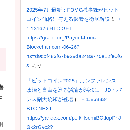
2025年7月最新：FOMC議事録がビット
コイン価格に与える影響を徹底解説
に
+
1.131626 BTC.GET -
https://graph.org/Payout-from-
Blockchaincom-06-26?
hs=d9cdf483f67b929da248a775e12fe0f6
&
より
「ビットコイン2025」カンファレンス
督
政治と自由を巡る議論が活発に JD・バ
た
ンス副大統領が登壇
に
+ 1.859834
BTC.NEXT -
https://yandex.com/poll/HsemiBCtfopPhJ
州
Gk2rGvc2?