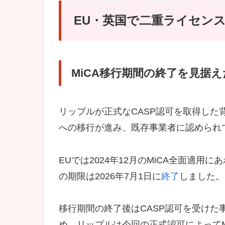
EU・英国で二重ライセン
MiCA移行期間の終了を見据
リップルが正式なCASP認可を取得した
への移行が進み、既存事業者に認められ
EUでは2024年12月のMiCA全面適
の期限は2026年7月1日に
終了
しました。
移行期間の終了後はCASP認可を受けた
め、リップルは今回の正式認可によってM