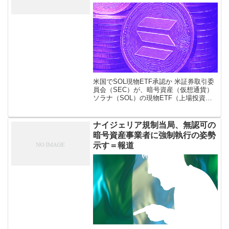
米国でSOL現物ETF承認か 米証券取引委
員会（SEC）が、暗号資産（仮想通貨）
ソラナ（SOL）の現物ETF（上場投資信
託）に関する「S-1申請書（Form S-1）」
登録届出書について、発行企業に対し7月
末までに修正申 […]
ナイジェリア規制当局、無認可の
暗号資産事業者に強制執行の姿勢
示す＝報道