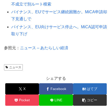
不成立で別ルート模索
バイナンス、EUでサービス継続困難か。MiCA申請却
下見通しで
バイナンス、EU向けサービス停止へ。MiCA認可申請
取り下げ
参照元：
ニュース – あたらしい経済
ニュース
シェアする
X
Facebook
はてブ
Pocket
LINE
コピー