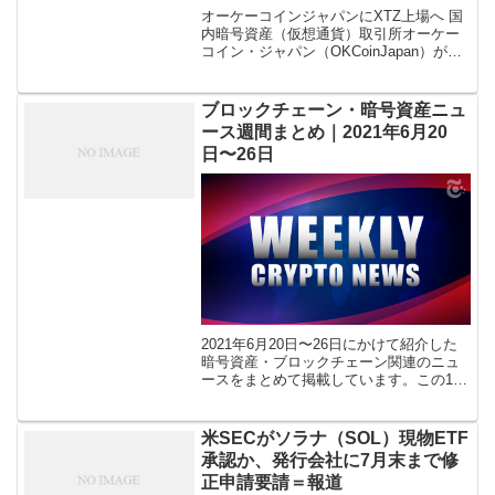
オーケーコインジャパンにXTZ上場へ 国
内暗号資産（仮想通貨）取引所オーケー
コイン・ジャパン（OKCoinJapan）が、
暗号資産テゾス（XTZ）の取扱い予定を1
月12日発表した。1月16日17:00より取扱
い開始する予 […]
ブロックチェーン・暗号資産ニュ
ース週間まとめ｜2021年6月20
日〜26日
2021年6月20日〜26日にかけて紹介した
暗号資産・ブロックチェーン関連のニュ
ースをまとめて掲載しています。この1週
間で特に注目の話題をBITTIMES編集部
がピックアップしてお届けします。 こち
らから読む：2021年 […]
米SECがソラナ（SOL）現物ETF
承認か、発行会社に7月末まで修
正申請要請＝報道