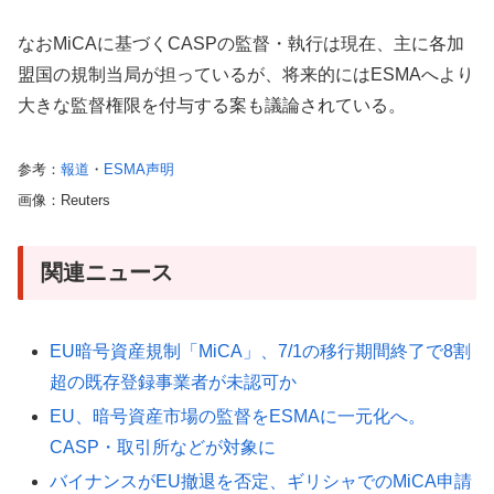
なおMiCAに基づくCASPの監督・執行は現在、主に各加
盟国の規制当局が担っているが、将来的にはESMAへより
大きな監督権限を付与する案も議論されている。
参考：
報道
・
ESMA声明
画像：Reuters
関連ニュース
EU暗号資産規制「MiCA」、7/1の移行期間終了で8割
超の既存登録事業者が未認可か
EU、暗号資産市場の監督をESMAに一元化へ。
CASP・取引所などが対象に
バイナンスがEU撤退を否定、ギリシャでのMiCA申請