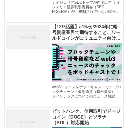
ナイジェリアSECトップが声明出す ナイ
ジェリア証券取引委員会（SEC
NIGERIA）が、規制されていない暗号資
産（仮想通貨）事業者に対し強制執行を
行う姿勢を示した。現地紙ヴァンガード
（Vanguard）がナイジェリア […]
【12/7話題】a16zが2024年に暗
号資産業界で期待すること、ワー
ルドコインがコミュニティ向け助
成金プログラムなど
web3ニュースをポッドキャストで！ ブロ
ックチェーン・仮想通貨（暗号資産）・
フィンテックについてのニュース解説を
「あたらしい経済」編集部が、平日毎日
ポッドキャストでお届けします。Apple
Podcast、Spotif […]
ビットバンク、信用取引でドージ
コイン（DOGE）とソラナ
（SOL）対応開始