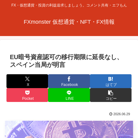
FX・仮想通貨・投資の利益追求しましょう。コメント共有・エフもん
FXmonster 仮想通貨・NFT・FX情報
EU暗号資産認可の移行期限に延長なし、
スペイン当局が明言
X
Facebook
はてブ
Pocket
LINE
コピー
2026.06.29