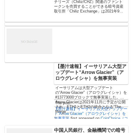
チリーズ（Chiliz/CHZ）関連のファント
ークンを売買することができる暗号資産
取引所「Chiliz Exchange」は2021年9月
28日に、ストックカーレーシングチーム
「Roush Fenway Racing（ラ […]
【墨汁速報】イーサリアム大型ア
ップデート“Arrow Glacier”（ア
ロウグレイシャ）を無事実装
イーサリアムは大型アップデート
の“Arrow Glacier”（アロウグレイシャ）を
#13773000ブロックで無事実装した。
Arrow Glacierは2021年11月に予定が公開
The post
され、ETH1とETH2の統合となる”The
【墨汁速報】イーサリアム大型アップデー
Merge”…
ト“Arrow Glacier”（アロウグレイシャ）を
無事実装
first appeared on
CoinChoice（コ
インチョイス）
.
中国人民銀行、金融機関での暗号