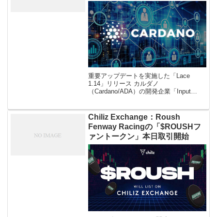
重要アップデートを実施した「Lace
1.14」リリース カルダノ
（Cardano/ADA）の開発企業「Input
Output」が開発したカルダノウォレット
である「Lace」は2024年8月16日に、複
数のアップデート […]
Chiliz Exchange：Roush
Fenway Racingの「$ROUSHフ
ァントークン」本日取引開始