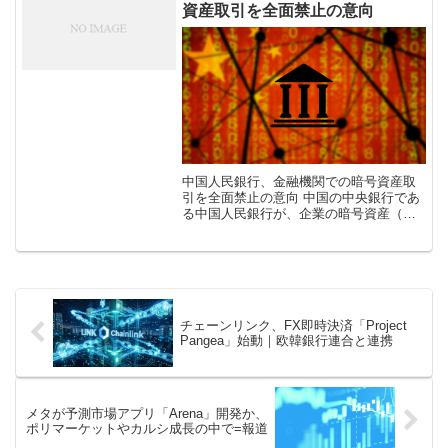
資産取引を全面禁止の意向
中国人民銀行、金融機関での暗号資産取
引を全面禁止の意向 中国の中央銀行であ
る中国人民銀行が、企業の暗号資産（仮
想通貨）関連サービスの提供を禁止する
旨を示した文書を6月21日に公表した。こ
の文書は中国人民銀行の関連部門が、
[…]
チェーンリンク、FX即時決済「Project
Pangea」始動｜欧韓銀行連合と連携
メタが予測市場アプリ「Arena」開発か、
ポリマーケットやカルシ成長の中で=報道