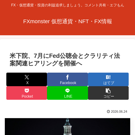
FX・仮想通貨・投資の利益追求しましょう。コメント共有・エフもん
FXmonster 仮想通貨・NFT・FX情報
米下院、7月にFed公聴会とクラリティ法
案関連ヒアリングを開催へ
X
Facebook
はてブ
Pocket
LINE
コピー
2026.06.24