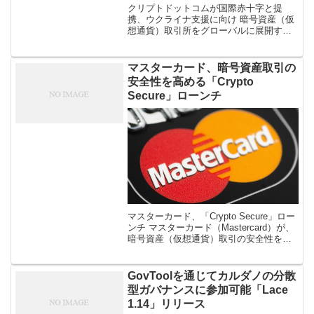
クリプトドットコムが国際赤十字と提
携、ウクライナ支援に向け 暗号資産（仮
想通貨）取引所をグローバルに展開する
クリプトドットコム（Crypto.com）が、
国際赤十字（赤新月社）と提携し、ウク
ライナを支援することが3月25 […]
マスターカード、暗号資産取引の
安全性を高める「Crypto
Secure」ローンチ
マスターカード、「Crypto Secure」ロー
ンチ マスターカード（Mastercard）が、
暗号資産（仮想通貨）取引の安全性を高
めるためのソリューション「クリプトセ
キュアー（Crypto Secure）を10月4日
[…]
GovToolを通じてカルダノの分散
型ガバナンスに参加可能「Lace
1.14」リリース