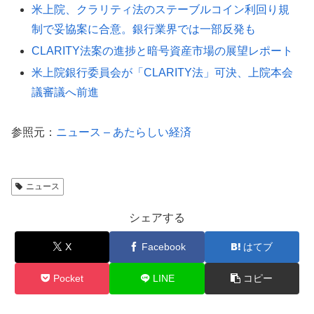
米上院、クラリティ法のステーブルコイン利回り規
制で妥協案に合意。銀行業界では一部反発も
CLARITY法案の進捗と暗号資産市場の展望レポート
米上院銀行委員会が「CLARITY法」可決、上院本会
議審議へ前進
参照元：
ニュース – あたらしい経済
ニュース
シェアする
X
Facebook
はてブ
Pocket
LINE
コピー