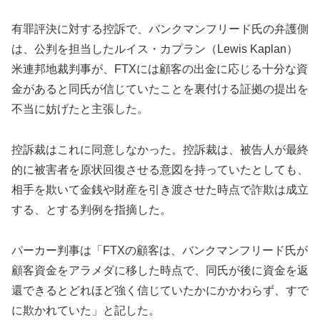
有罪評決に対する控訴で、バンクマンフリード氏の弁護側
は、公判を担当したルイス・カプラン（Lewis Kaplan）
米連邦地裁判事が、FTXには顧客の出金に応じる十分な資
金があると同氏が信じていたことを裏付ける証拠の提出を
不当に妨げたと主張した。
控訴裁はこれに同意しなかった。控訴裁は、被告人が最終
的に被害者を原状回復させる意図を持っていたとしても、
相手を欺いて金銭や財産を引き渡させた時点で詐欺は成立
する、とする判例を指摘した。
パーカー判事は「FTXの顧客は、バンクマンフリード氏が
顧客資金をアラメダに移した時点で、同氏が後に資金を返
還できるとどれほど強く信じていたかにかかわらず、すで
に欺かれていた」と記した。