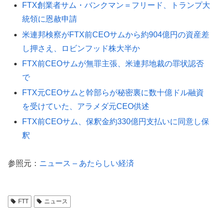
FTX創業者サム・バンクマン＝フリード、トランプ大
統領に恩赦申請
米連邦検察がFTX前CEOサムから約904億円の資産差
し押さえ、ロビンフッド株大半か
FTX前CEOサムが無罪主張、米連邦地裁の罪状認否
で
FTX元CEOサムと幹部らが秘密裏に数十億ドル融資
を受けていた、アラメダ元CEO供述
FTX前CEOサム、保釈金約330億円支払いに同意し保
釈
参照元：
ニュース – あたらしい経済
FTT
ニュース