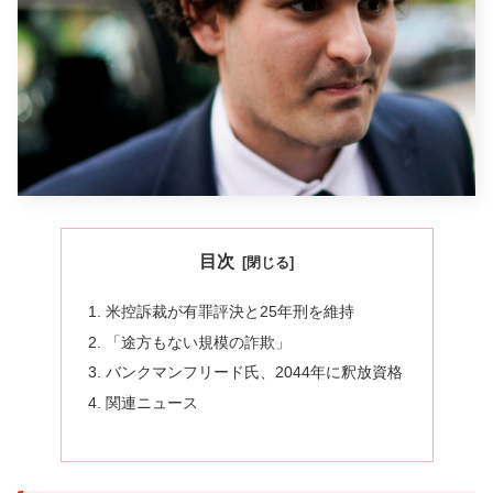
目次
米控訴裁が有罪評決と25年刑を維持
「途方もない規模の詐欺」
バンクマンフリード氏、2044年に釈放資格
関連ニュース