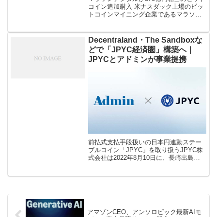
コイン追加購入 米ナスダック上場のビッ
トコインマイニング企業であるマラソ
ン・デジタル・ホールディングス
（Marathon Digital Holdings：MARA）
が、転換優先社 […]
Decentraland・The Sandboxな
どで「JPYC経済圏」構築へ｜
JPYCとアドミンが事業提携
前払式支払手段扱いの日本円連動ステー
ブルコイン「JPYC」を取り扱うJPYC株
式会社は2022年8月10日に、長崎出島の
サイバー企業である「株式会社アドミ
ン」と事業提携したことを発表しまし
た。両社は今回の提携を通じて「D […]
アマゾンCEO、アンソロピック最新AIモ