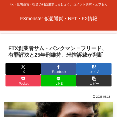
FX・仮想通貨・投資の利益追求しましょう。コメント共有・エフもん
FXmonster 仮想通貨・NFT・FX情報
FTX創業者サム・バンクマン＝フリード、
有罪評決と25年刑維持。米控訴裁が判断
X
Facebook
はてブ
Pocket
LINE
コピー
2026.06.15