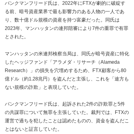
バンクマンフリード氏は、2022年にFTXが劇的に破綻す
る前、暗号資産業界で最も影響力のある人物の一人であ
り、数十億ドル規模の資産を持つ富豪だった。同氏は
2023年、マンハッタンの連邦陪審により7件の重罪で有罪
とされた。
マンハッタンの米連邦検察当局は、同氏が暗号資産に特化
したヘッジファンド「アラメダ・リサーチ（Alameda
Research）」の損失を穴埋めするため、FTX顧客から80
億ドル（約1.28兆円）を盗んだと主張し、これを「途方も
ない規模の詐欺」と表現していた。
バンクマンフリード氏は、起訴された2件の詐欺罪と5件
の共謀罪について無罪を主張していた。裁判では、FTXの
運営で過ちを犯したことは認めたものの、資金を盗んだこ
とはないと証言していた。