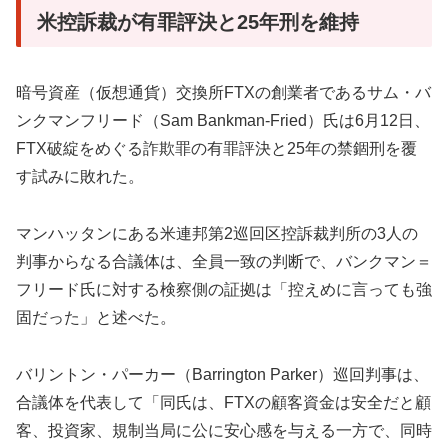
米控訴裁が有罪評決と25年刑を維持
暗号資産（仮想通貨）交換所FTXの創業者であるサム・バ
ンクマンフリード（Sam Bankman-Fried）氏は6月12日、
FTX破綻をめぐる詐欺罪の有罪評決と25年の禁錮刑を覆
す試みに敗れた。
マンハッタンにある米連邦第2巡回区控訴裁判所の3人の
判事からなる合議体は、全員一致の判断で、バンクマン＝
フリード氏に対する検察側の証拠は「控えめに言っても強
固だった」と述べた。
バリントン・パーカー（Barrington Parker）巡回判事は、
合議体を代表して「同氏は、FTXの顧客資金は安全だと顧
客、投資家、規制当局に公に安心感を与える一方で、同時