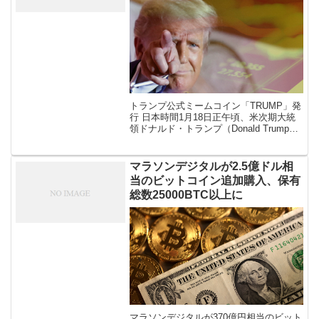
トランプ公式ミームコイン「TRUMP」発
行 日本時間1月18日正午頃、米次期大統
領ドナルド・トランプ（Donald Trump）
氏は、自身の名を冠した「公式」ミーム
コイン「OFFICIAL TRUMP：オフィシャ
ルトラン […]
マラソンデジタルが2.5億ドル相
当のビットコイン追加購入、保有
総数25000BTC以上に
マラソンデジタルが370億円相当のビット