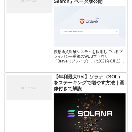
Search」ベータ版公開
仮想通貨報酬システムを採用しているプ
ライバシー重視のWEBブラウザ
「Brave（ブレイブ）」は2021年6月22日
に、ユーザーのプライバシー保護に重点
を置いたBrave独自の検索エンジン
「Brave Search（ブレイ […]
【年利最大9％】ソラナ（SOL）
をステーキングで増やす方法｜画
像付きで解説