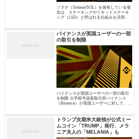
ソラナ（Solana/SOL）を保有している場
合は、ステーキングやリキッドステーキ
ング（LSD）と呼ばれる仕組みを活用す
ることによって、保有しているSOLを増
やすことができます。 この記事では、自
分が保有しているSOLを […]
バイナンスが英国ユーザーの一部
の取引を制限
バイナンスが英国ユーザーの一部の取引
を制限 大手暗号資産取引所バイナンス
（Binance）が英国ユーザーに対して、一
部の取引へのアクセスを制限する旨の通
知を送信したことが12月14日に明らかに
なった。 米CoinDesk […]
トランプ次期米大統領が公式ミー
ムコイン「TRUMP」発行、メラ
ニア夫人の「MELANIA」も