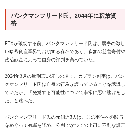
バンクマンフリード氏、2044年に釈放資
格
FTXが破綻する前、バンクマンフリード氏は、競争の激し
い暗号資産業界で台頭する存在であり、多額の慈善寄付や
政治献金によって自身の評判を高めていた。
2024年3月の量刑言い渡しの場で、カプラン判事は、バン
クマンフリード氏は自身の行為が誤っていることを認識し
ていたが、「発覚する可能性について非常に悪い賭けをし
た」と述べた。
バンクマンフリード氏の元側近3人は、この事件への関与
をめぐって有罪を認め、公判でかつての上司に不利な証言