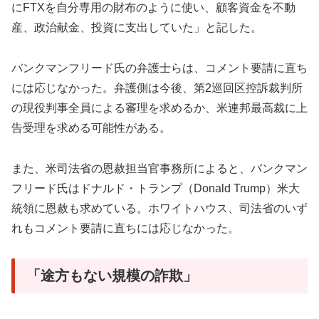
にFTXを自分専用の財布のように使い、顧客資金を不動
産、政治献金、投資に支出していた」と記した。
バンクマンフリード氏の弁護士らは、コメント要請に直ち
には応じなかった。弁護側は今後、第2巡回区控訴裁判所
の現役判事全員による審理を求めるか、米連邦最高裁に上
告受理を求める可能性がある。
また、米司法省の恩赦担当官事務所によると、バンクマン
フリード氏はドナルド・トランプ（Donald Trump）米大
統領に恩赦も求めている。ホワイトハウス、司法省のいず
れもコメント要請に直ちには応じなかった。
「途方もない規模の詐欺」