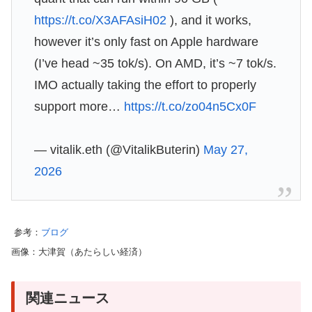
https://t.co/X3AFAsiH02
), and it works,
however it’s only fast on Apple hardware
(I’ve head ~35 tok/s). On AMD, it’s ~7 tok/s.
IMO actually taking the effort to properly
support more…
https://t.co/zo04n5Cx0F
— vitalik.eth (@VitalikButerin)
May 27,
2026
参考：
ブログ
画像：大津賀（あたらしい経済）
関連ニュース