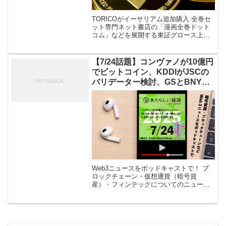
TORICOがイーサリアム追加購入 全巻セ
ット専門ネット書店の「漫画全巻ドット
コム」などを展開する東証グロース上場
企業トリコ（TORICO）が、暗号資産
（仮想通貨）イーサリアム（ETH）の追
加取得を1月13日に発表した。 […]
【7/24話題】コンヴァノが10億円
でビットコイン、KDDIがJSCの
バリデーター検討、GSとBNYの
トークン化MMFなど（音声ニュ
ース）
Web3ニュースをポッドキャストで！ ブ
ロックチェーン・仮想通貨（暗号資
産）・フィンテックについてのニュース
解説を「あたらしい経済」編集部が、平
日毎日ポッドキャストでお届けします。
Apple Podcast、Spotif […]