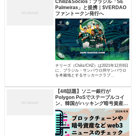
Chiliz&Socios：ブラジル「SE
Palmeiras」と提携｜$VERDAO
ファントークン発行へ
チリーズ（Chiliz/CHZ）は2021年12月8日
に、ブラジル・サンパウロ州サンパウロ
を本拠地とするサッカークラブ
「Sociedade Esportiva Palmeiras（SEパ
ルメイラス）」と提携したことを発表
[…]
【4/8話題】ソニー銀行が
Polygon PoSでステーブルコイ
ン、韓国がハッキング暗号資産の
上場禁止ガイドラインなど