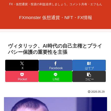
FX・仮想通貨・投資の利益追求しましょう。コメント共有・エフもん
FXmonster 仮想通貨・NFT・FX情報
ヴィタリック、AI時代の自己主権とプライ
バシー保護の重要性を主張
X
Facebook
はてブ
Pocket
LINE
コピー
2026.05.29