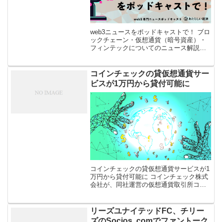
web3ニュースをポッドキャストで！ ブロ
ックチェーン・仮想通貨（暗号資産）・
フィンテックについてのニュース解説を
「あたらしい経済」編集部が、平日毎日
ポッドキャストでお届けします。Apple
Podcast、Spotif […]
コインチェックの貸仮想通貨サー
ビスが1万円から貸付可能に
コインチェックの貸仮想通貨サービスが1
万円から貸付可能に コインチェック株式
会社が、同社運営の仮想通貨取引所コイ
ンチェックで提供する貸仮想通貨サービ
スにおいて、最低貸付量を10万円から1万
円相当の仮想通貨に引き下げたこと […]
リーズユナイテッドFC、チリー
ズのSocios. comでファントーク