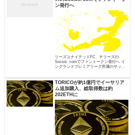
ン発行へ
リーズユナイテッドFC、チリーズの
Socios. comでファントークン発行へ イ
ングランドプレミアリーグ所属のサッカ
ークラブであるリーズ・ユナイテッドFC
がファンエンゲージメントプラットフォ
ーム「Socios.com（ […]
TORICOが約1億円でイーサリア
ム追加購入、総取得数は約
202ETHに