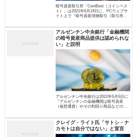
暗号資産取引所「CoinBest（コインベス
ト）」は2021年6月24日に、PCウェブサ
イト上で『暗号資産現物取引（取引所）
サービス』の提供を開始したことを発表
しました。なお、スマートフォン用アプ
リ（iOS・Androi […]
アルゼンチン中央銀行「金融機関
の暗号資産商品提供は認められな
い」と説明
アルゼンチン中央銀行は2022年5月5日に
『アルゼンチンの金融機関は暗号資産
（仮想通貨）やその利回り商品などの取
引を実施したり、顧客に提供することは
できない』と説明する公式発表を行いま
した。同国では今週『大手銀行2行が仮
クレイグ・ライト氏「サトシ・ナ
[…]
カモトは自分ではない」と宣言