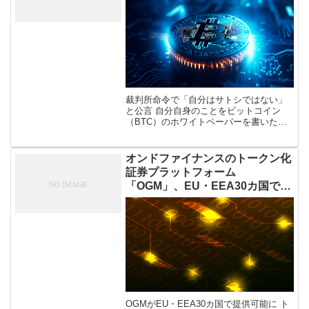
裁判所命令で「自分はサトシではない」
と公言 自分自身のことをビットコイン
（BTC）のホワイトペーパーを書いたサ
トシ・ナカモトだと主張していたクレイ
グ・ライト氏は2024年7月16日に、自身
の公式サイトで「クレイグ・スティ […]
オンドファイナンスのトークン化
証券プラットフォーム
「OGM」、EU・EEA30カ国で提
供可能に
OGMがEU・EEA30カ国で提供可能に ト