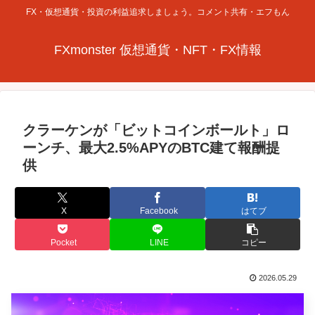
FX・仮想通貨・投資の利益追求しましょう。コメント共有・エフもん
FXmonster 仮想通貨・NFT・FX情報
クラーケンが「ビットコインボールト」ロ
ーンチ、最大2.5%APYのBTC建て報酬提
供
X
Facebook
はてブ
Pocket
LINE
コピー
2026.05.29