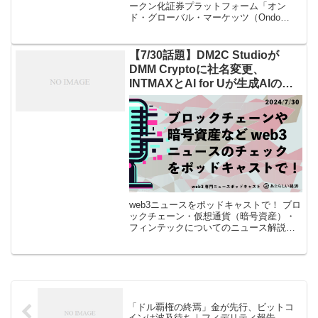
ークン化証券プラットフォーム「オン
ド・グローバル・マーケッツ（Ondo
Global Markets：OGM）」が、EU（欧州
連合）とEEA（欧州経済領域）でトーク
ン化米国株・ […]
【7/30話題】DM2C Studioが
DMM Cryptoに社名変更、
INTMAXとAI for Uが生成AIのデ
ータセキュリティ強化で提携など
（音声ニュース）
web3ニュースをポッドキャストで！ ブロ
ックチェーン・仮想通貨（暗号資産）・
フィンテックについてのニュース解説を
「あたらしい経済」編集部が、平日毎日
ポッドキャストでお届けします。Apple
Podcast、Spotif […]
「ドル覇権の終焉」金が先行、ビットコ
インは波及待ち｜フィデリティ報告