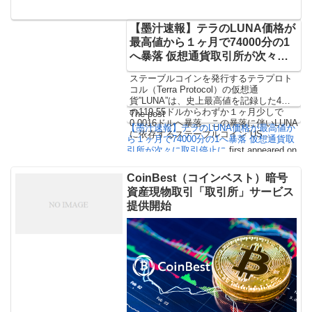
【墨汁速報】テラのLUNA価格が
最高値から１ヶ月で74000分の1
へ暴落 仮想通貨取引所が次々に
取引停止に
ステーブルコインを発行するテラプロト
コル（Terra Protocol）の仮想通
貨”LUNA”は、史上最高値を記録した4月
の119.55ドルからわずか１ヶ月少しで
The post
0.0016ドルへ暴落。この暴落に伴いLUNA
【墨汁速報】テラのLUNA価格が最高値か
に依存するステーブルコイン”US…
ら１ヶ月で74000分の1へ暴落 仮想通貨取
引所が次々に取引停止に
first appeared on
CoinChoice（コインチョイス）
.
CoinBest（コインベスト）暗号
資産現物取引「取引所」サービス
提供開始