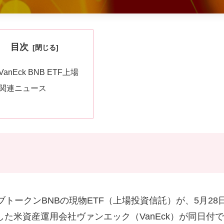
目次
VanEck BNB ETF上場
関連ニュース
ティブトークンBNBの現物ETF（上場投資信託）が、5月28
した米資産運用会社ヴァンエック（VanEck）が同日付