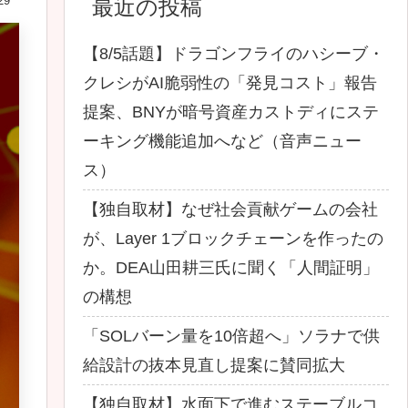
29
最近の投稿
【8/5話題】ドラゴンフライのハシーブ・
クレシがAI脆弱性の「発見コスト」報告
提案、BNYが暗号資産カストディにステ
ーキング機能追加へなど（音声ニュー
ス）
【独自取材】なぜ社会貢献ゲームの会社
が、Layer 1ブロックチェーンを作ったの
か。DEA山田耕三氏に聞く「人間証明」
の構想
「SOLバーン量を10倍超へ」ソラナで供
給設計の抜本見直し提案に賛同拡大
【独自取材】水面下で進むステーブルコ