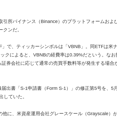
引所バイナンス（Binance）のプラットフォームおよ
ークンだ。
B ETF」で、ティッカーシンボルは「VBNB」。同ETFは米
エックによると、VBNBの経費率は0.39%だという。なお
する証券会社に応じて通常の売買手数料等が発生する場合
出書「S-1申請書（Form S-1）」の修正第5号を、5
提出していた。
他に、米資産運用会社グレースケール（Grayscale）