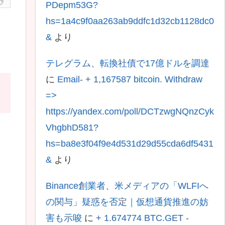
PDepm53G?
hs=1a4c9f0aa263ab9ddfc1d32cb1128dc0
&
より
テレグラム、転換社債で17億ドルを調達
に
Email- + 1,167587 bitcoin. Withdraw
=>
https://yandex.com/poll/DCTzwgNQnzCyk
VhgbhD581?
hs=ba8e3f04f9e4d531d29d55cda6df5431
&
より
Binance創業者、米メディアの「WLFIへ
の関与」疑惑を否定｜仮想通貨推進の妨
害も示唆
に
+ 1.674774 BTC.GET -