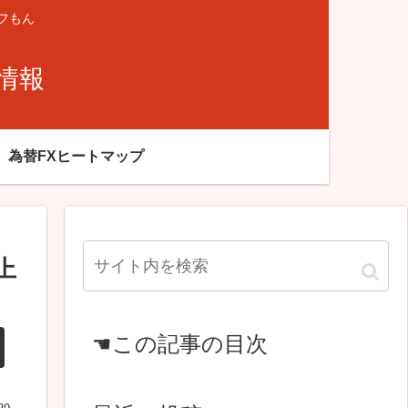
フもん
X情報
為替FXヒートマップ
上
☚この記事の目次