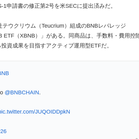
関するS-1申請書の修正第2号を米SECに提出済みだ。
テウクリウム（Teucrium）組成のBNBレバレッジ
 Daily BNB ETF（XBNB）」がある。同商品は、手数料・費用控
る投資成果を目指すアクティブ運用型ETFだ。
BNB
to
@BNBCHAIN
.
pic.twitter.com/JUQOIDDpkN
026