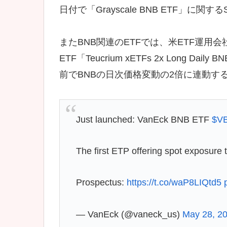
日付で「Grayscale BNB ETF」に
またBNB関連のETFでは、米ETF運用会社
ETF「Teucrium xETFs 2x Long
前でBNBの日次価格変動の2倍に連動す
Just launched: VanEck BNB ETF
$V
The first ETP offering spot exposure 
Prospectus:
https://t.co/waP8LIQtd5
— VanEck (@vaneck_us)
May 28, 2