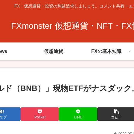
FX・仮想通貨・投資の利益追求しましょう。コメント共有・エ
FXmonster 仮想通貨・NFT・F
ews
仮想通貨
FXの基本知識
ド（BNB）」現物ETFがナスダック
てブ
Pocket
LINE
コピー