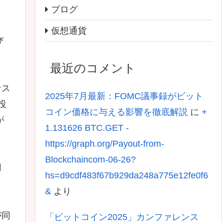
ブログ
仮想通貨
び
最近のコメント
ナス
2025年7月最新：FOMC議事録がビット
投
コイン価格に与える影響を徹底解説
に
+
が
1.131626 BTC.GET -
https://graph.org/Payout-from-
Blockchaincom-06-26?
月
hs=d9cdf483f67b929da248a775e12fe0f6
&
より
が同
「ビットコイン2025」カンファレンス