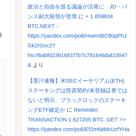
政治と自由を巡る議論が活発に JD・バ
ンス副大統領が登壇
に
+ 1.859834
BTC.NEXT -
除
https://yandex.com/poll/HsemiBCtfopPhJ
Gk2rGvc2?
hs=f6abfd2361681f7b7c781846daf10047
&
より
【墨汁速報】米SECイーサリアム(ETH)
ステーキングは投資契約/未登録証券では
ないと明示、ブラックロックのステーキ
ングETF確定か
に
Reminder:
TRANSACTION 1.627205 BTC. GET >>
https://yandex.com/poll/Ef2mNddcUzfYHa