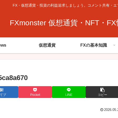
FX・仮想通貨・投資の利益追求しましょう。コメント共有・エ
FXmonster 仮想通貨・NFT・F
ews
仮想通貨
FXの基本知識
5ca8a670
てブ
Pocket
LINE
コピー
2026.05.