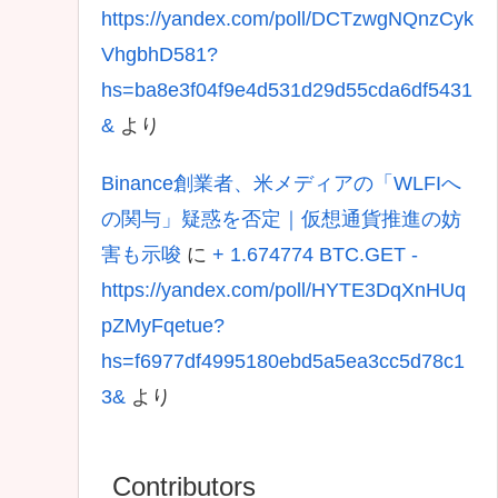
https://yandex.com/poll/DCTzwgNQnzCyk
VhgbhD581?
hs=ba8e3f04f9e4d531d29d55cda6df5431
&
より
Binance創業者、米メディアの「WLFIへ
の関与」疑惑を否定｜仮想通貨推進の妨
害も示唆
に
+ 1.674774 BTC.GET -
https://yandex.com/poll/HYTE3DqXnHUq
pZMyFqetue?
hs=f6977df4995180ebd5a5ea3cc5d78c1
3&
より
Contributors