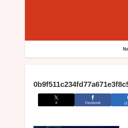
N
0b9f511c234fd77a671e3f8c
X
Facebook
は