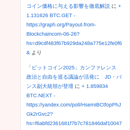
コイン価格に与える影響を徹底解説
に
+
1.131626 BTC.GET -
https://graph.org/Payout-from-
Blockchaincom-06-26?
hs=d9cdf483f67b929da248a775e12fe0f6
&
より
「ビットコイン2025」カンファレンス
政治と自由を巡る議論が活発に JD・バ
ンス副大統領が登壇
に
+ 1.859834
BTC.NEXT -
https://yandex.com/poll/HsemiBCtfopPhJ
Gk2rGvc2?
hs=f6abfd2361681f7b7c781846daf10047