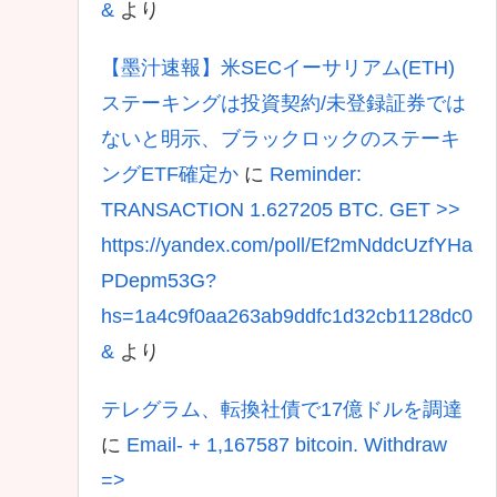
&
より
【墨汁速報】米SECイーサリアム(ETH)
ステーキングは投資契約/未登録証券では
ないと明示、ブラックロックのステーキ
ングETF確定か
に
Reminder:
TRANSACTION 1.627205 BTC. GET >>
https://yandex.com/poll/Ef2mNddcUzfYHa
PDepm53G?
hs=1a4c9f0aa263ab9ddfc1d32cb1128dc0
&
より
テレグラム、転換社債で17億ドルを調達
に
Email- + 1,167587 bitcoin. Withdraw
=>