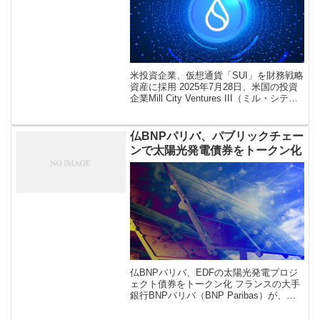
米投資企業、仮想通貨「SUI」を財務戦略
資産に採用 2025年7月28日、米国の投資
企業Mill City Ventures III（ミル・シテ
ィ・ベンチャーズIII）は、仮想通貨
SUI（スイ）を自社の財務戦略資産として
[…]
仏BNPパリバ、パブリックチェー
ンで太陽光発電債券をトークン化
仏BNPパリバ、EDFの太陽光発電プロジ
ェクト債券をトークン化 フランスの大手
銀行BNPパリバ（BNP Paribas）が、フ
ランス最大の電力会社EDFの太陽光発電
プロジェクトに関する債券をトークン化