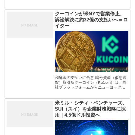
展開する東証スタンダード上場企業のマ
ックハウスが、ビットコインの購入資金
の増額を6月19日に発表した。 マッ […]
クーコインが米NYで営業停止、
訴訟解決に約32億の支払いへ＝ロ
イター
和解金の支払いに合意 暗号資産（仮想通
貨）取引所クーコイン（KuCoin）は、同
社プラットフォームからニューヨークの
ユーザーを退出させ、同州が起こした訴
訟に決着をつけるため、2200万ドル（約
32億）を支払うことに合意し […]
米ミル・シティ・ベンチャーズ、
SUI（スイ）を企業財務戦略に採
用｜4.5億ドル投資へ