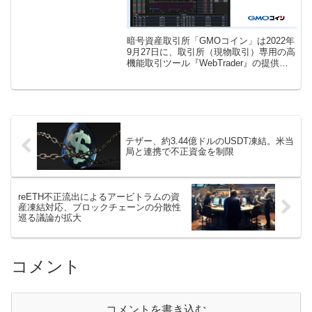
暗号資産取引所「GMOコイン」は2022年
9月27日に、取引所（現物取引）専用の高
機能取引ツール『WebTrader』の提供を9
月28日の定期メンテナンス明けから開始
することを発表しました。これにより
『WebTrader […]
テザー、約3.44億ドルのUSDT凍結。米当
局と連携で不正資金を制限
reETH不正流出によるアービトラムの資
産凍結対応、ブロックチェーンの分散性
巡る議論が拡大
コメント
コメントを書き込む