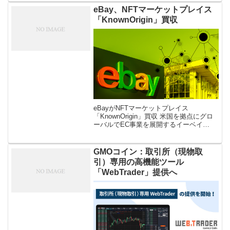
して発行したことを7 […]
eBay、NFTマーケットプレイス
「KnownOrigin」買収
eBayがNFTマーケットプレイス
「KnownOrigin」買収 米国を拠点にグロ
ーバルでEC事業を展開するイーベイ
（eBay）が、NFTマーケットプレイス
「KnownOrigin（ノウンオリジン）」を買
収したことが6月 […]
GMOコイン：取引所（現物取
引）専用の高機能ツール
「WebTrader」提供へ