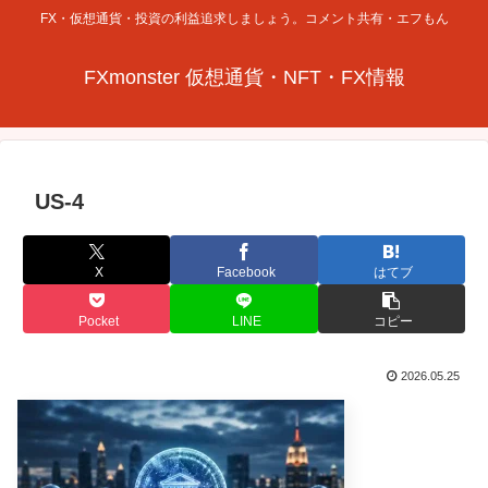
FX・仮想通貨・投資の利益追求しましょう。コメント共有・エフもん
FXmonster 仮想通貨・NFT・FX情報
US-4
X
Facebook
はてブ
Pocket
LINE
コピー
2026.05.25