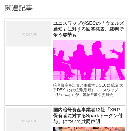
関連記事
ユニスワップがSECの「ウェルズ
通知」に対する回答発表、裁判で
争う姿勢も
暗号資産を証券と主張するSECに反論 大
手DEX（分散型取引所）ユニスワップ
（Uniswap）が、米証券取引委員会
（SEC）から受け取った「ウェルズ通知
（Wells Notice）」に対する回答を5月21
日発表した。 ウ […]
国内暗号資産事業者12社「XRP
保有者に対するSparkトークン付
与」について共同声明