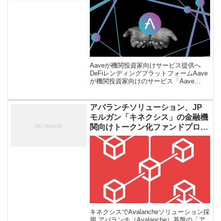
Aaveが機関投資家向けサービス提供へ
DeFiレンディングプラットフォームAave
が機関投資家向けのサービス「Aave
Arc」をローンチしたことが1月6日に分か
った。「Aave Arc」はコンプランスに準
拠した形でサ […]
アバランチソリューション、JP
モルガン「キネクシス」の金融機
関向けトークン化ファンドプロジ
ェクトで採用
キネクシスでAvalancheソリューション採
用 アバランチ（Avalanche）基盤の「ア