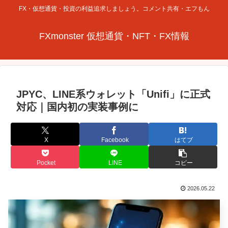
FX・仮想通貨・投資の利益追求しましょう。コメント共有・エフもん
FXmonster 仮想通貨・NFT・FX情報
JPYC、LINE系ウォレット「Unifi」に正式
対応｜国内初の実装事例に
X
Facebook
はてブ
Pocket
LINE
コピー
2026.05.22