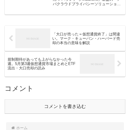
バクラウドプライバシーソリューション
（AvaCloud Privacy Solutions：APS）」
が、米銀行大手JPモルガン […]
「大口が売った＝仮想通貨終了」は間違
い。マーク・キューバン・ハーバード売
却の本当の意味を解説
規制期待があっても上がらなかった今
週。5月第3週仮想通貨市場まとめとETF
流出・大口売却の読み
コメント
コメントを書き込む
ホーム