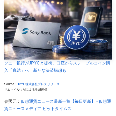
ソニー銀行がJPYCと提携、口座からステーブルコイン購
入「直結」へ｜新たな決済構想も
Source：
JPYC株式会社プレスリリース
サムネイル：AIによる生成画像
参照元：
仮想通貨ニュース最新一覧【毎日更新】 - 仮想通
貨ニュースメディア ビットタイムズ