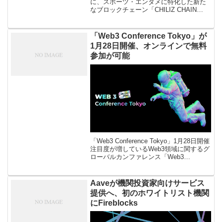
に、スポーツ・エンタメに特化した新た
なブロックチェーン「CHILIZ CHAIN
2.0」のテストネット開始に向けたカウン
トダウンを開始したことを発表しまし
た。「CH […]
「Web3 Conference Tokyo」が
1月28日開催、オンラインで無料
参加が可能
「Web3 Conference Tokyo」1月28日開催
注目度が増しているWeb3領域に関するグ
ローバルカンファレンス「Web3
Conference Tokyo」が1月28日10時45分
から開催される。Mask […]
Aaveが機関投資家向けサービス
提供へ、初のホワイトリスト機関
にFireblocks