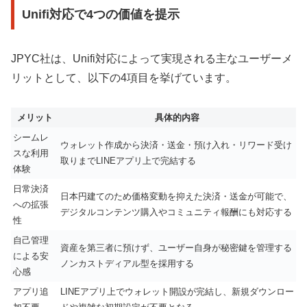
Unifi対応で4つの価値を提示
JPYC社は、Unifi対応によって実現される主なユーザーメ
リットとして、以下の4項目を挙げています。
メリット
具体的内容
シームレ
ウォレット作成から決済・送金・預け入れ・リワード受け
スな利用
取りまでLINEアプリ上で完結する
体験
日常決済
日本円建てのため価格変動を抑えた決済・送金が可能で、
への拡張
デジタルコンテンツ購入やコミュニティ報酬にも対応する
性
自己管理
資産を第三者に預けず、ユーザー自身が秘密鍵を管理する
による安
ノンカストディアル型を採用する
心感
アプリ追
LINEアプリ上でウォレット開設が完結し、新規ダウンロー