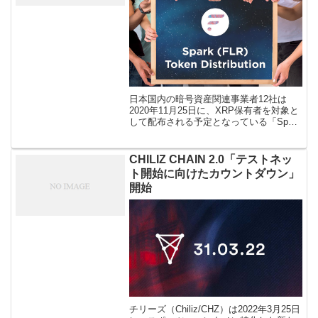
日本国内の暗号資産関連事業者12社は
2020年11月25日に、XRP保有者を対象と
して配布される予定となっている「Spark
トークン」について、顧客資産保護・顧
客メリット最大化を目的としてFlare
Networks（フ […]
CHILIZ CHAIN 2.0「テストネッ
ト開始に向けたカウントダウン」
開始
チリーズ（Chiliz/CHZ）は2022年3月25日