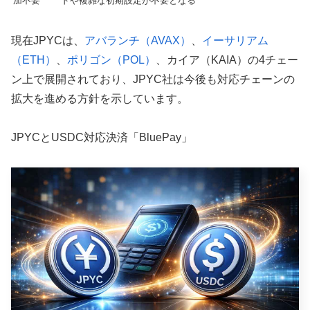
加不要
ドや複雑な初期設定が不要となる
現在JPYCは、
アバランチ（AVAX）
、
イーサリアム
（ETH）
、
ポリゴン（POL）
、カイア（KAIA）の4チェー
ン上で展開されており、JPYC社は今後も対応チェーンの
拡大を進める方針を示しています。
JPYCとUSDC対応決済「BluePay」