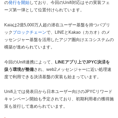
の
発行を開始
しており、今回のUnifi対応はその実装フェ
ーズ第一弾として位置付けられています。
Kaiaは2億5,000万人超の潜在ユーザー基盤を持つパブリ
ック
ブロックチェーン
で、LINEとKakao（カカオ）のメ
ッセンジャー基盤を活用したアジア圏向けエコシステムの
構築が進められています。
今回のUnifi連携によって、
LINEアプリ上でJPYC決済を
扱う環境が整備
され、web2メッセンジャーに近い処理速
度で利用できる決済基盤の実装も始まっています。
Unifi上では発表日から日本ユーザー向けのJPYCリワード
キャンペーン開始も予定されており、初期利用者の獲得施
策も並行して進められています。