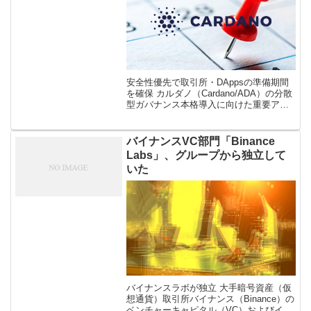
安全性優先で取引所・DAppsの準備期間
を確保 カルダノ（Cardano/ADA）の分散
型ガバナンス本格導入に向けた重要アッ
プグレードである「Changハードフォー
ク」の実施予定日が2024年9月1日に延期
されたことが明 […]
バイナンスVC部門「Binance
Labs」、グループから独立して
いた
バイナンスラボが独立 大手暗号資産（仮
想通貨）取引所バイナンス（Binance）の
ベンチャーキャピタル（VC）およびイン