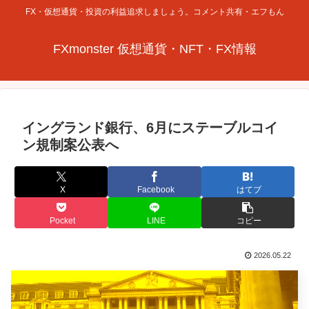
FX・仮想通貨・投資の利益追求しましょう。コメント共有・エフもん
FXmonster 仮想通貨・NFT・FX情報
イングランド銀行、6月にステーブルコイ
ン規制案公表へ
X
Facebook
はてブ
Pocket
LINE
コピー
2026.05.22