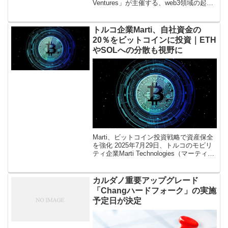
Ventures」が主催する、web3領域の起業
家向けインキュベーションプログラム
「223」が、IPFSやFilecoinなどを開発
[…]
トルコ企業Marti、自社資金の
20％をビットコインに投資｜ETH
やSOLへの分散も視野に
Marti、ビットコイン投資戦略で資産保全
を強化 2025年7月29日、トルコのモビリ
ティ企業Marti Technologies（マーティ・
テクノロジーズ）は、自社の現金準備の
約20％をビットコイン（BTC）に投資す
る […]
カルダノ重要アップグレード
「Changハードフォーク」の実施
予定日が決定