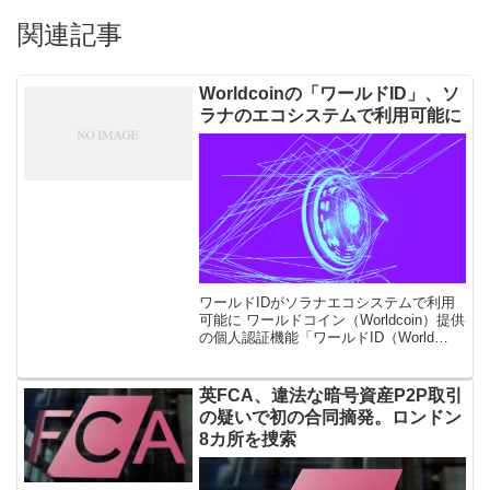
関連記事
Worldcoinの「ワールドID」、ソ
ラナのエコシステムで利用可能に
ワールドIDがソラナエコシステムで利用
可能に ワールドコイン（Worldcoin）提供
の個人認証機能「ワールドID（World
ID）」が、レイヤー1ブロックチェーンの
ソラナ（Solana）上で利用可能になっ
た。ワールド […]
英FCA、違法な暗号資産P2P取引
の疑いで初の合同摘発。ロンドン
8カ所を捜索