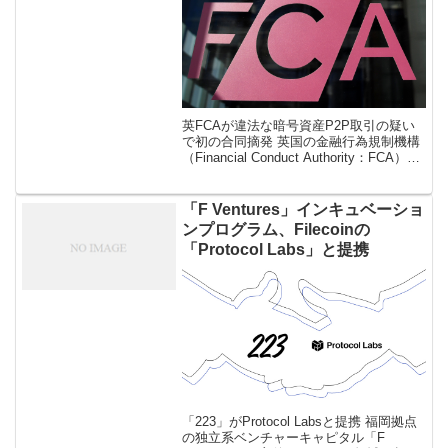
英FCAが違法な暗号資産P2P取引の疑い
で初の合同摘発 英国の金融行為規制機構
（Financial Conduct Authority：FCA）
が、違法な暗号資産のピアツーピア
（P2P）取引が行われている疑いのある
ロンド […]
「F Ventures」インキュベーショ
ンプログラム、Filecoinの
「Protocol Labs」と提携
「223」がProtocol Labsと提携 福岡拠点
の独立系ベンチャーキャピタル「F