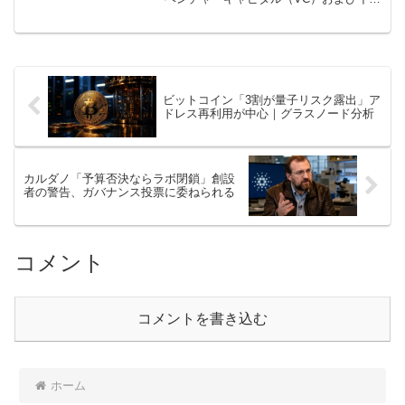
キュベーション部門であるバイナンスラ
ボ（Binance Labs）が、密かにバイナン
スグループから独 […]
ビットコイン「3割が量子リスク露出」ア
ドレス再利用が中心｜グラスノード分析
カルダノ「予算否決ならラボ閉鎖」創設
者の警告、ガバナンス投票に委ねられる
コメント
コメントを書き込む
ホーム