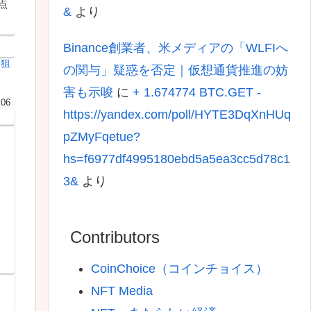
点
&
より
Binance創業者、米メディアの「WLFIへ
る狙
の関与」疑惑を否定｜仮想通貨推進の妨
害も示唆
に
+ 1.674774 BTC.GET -
.06
https://yandex.com/poll/HYTE3DqXnHUq
pZMyFqetue?
hs=f6977df4995180ebd5a5ea3cc5d78c1
3&
より
Contributors
CoinChoice（コインチョイス）
NFT Media