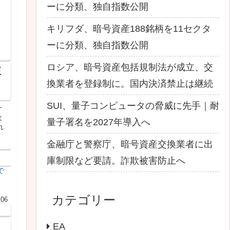
ーに分類、独自指数公開
キリフダ、暗号資産188銘柄を11セクタ
ーに分類、独自指数公開
ロシア、暗号資産包括規制法が成立、交
正
換業者を登録制に。国内決済禁止は継続
SUI、量子コンピュータの脅威に先手｜耐
サ
ま
量子署名を2027年導入へ
れ
金融庁と警察庁、暗号資産交換業者に出
庫制限など要請。詐欺被害防止へ
で
カテゴリー
.06
EA