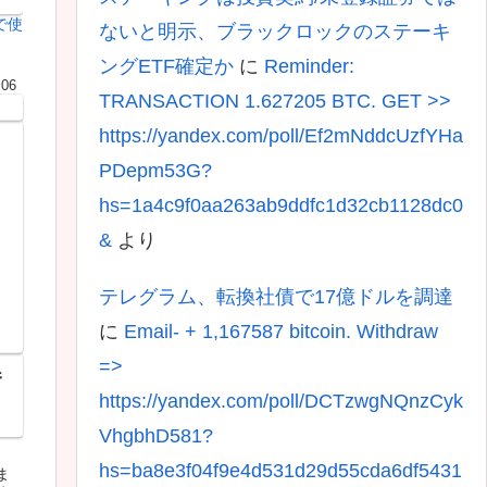
で使
ないと明示、ブラックロックのステーキ
ングETF確定か
に
Reminder:
.06
TRANSACTION 1.627205 BTC. GET >>
https://yandex.com/poll/Ef2mNddcUzfYHa
PDepm53G?
hs=1a4c9f0aa263ab9ddfc1d32cb1128dc0
&
より
テレグラム、転換社債で17億ドルを調達
に
Email- + 1,167587 bitcoin. Withdraw
=>
参
https://yandex.com/poll/DCTzwgNQnzCyk
VhgbhD581?
ン
hs=ba8e3f04f9e4d531d29d55cda6df5431
ま