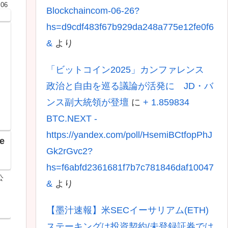
.06
Blockchaincom-06-26?
hs=d9cdf483f67b929da248a775e12fe0f6
&
より
「ビットコイン2025」カンファレンス
政治と自由を巡る議論が活発に JD・バ
ンス副大統領が登壇
に
+ 1.859834
BTC.NEXT -
https://yandex.com/poll/HsemiBCtfopPhJ
e
Gk2rGvc2?
hs=f6abfd2361681f7b7c781846daf10047
公
&
より
居
【墨汁速報】米SECイーサリアム(ETH)
ステーキングは投資契約/未登録証券では