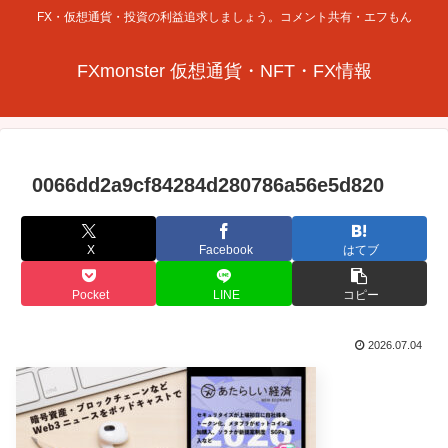
FX・仮想通貨・投資の利益追求しましょう。コメント共有・エフもん
FXmonster 仮想通貨・NFT・FX情報
0066dd2a9cf84284d280786a56e5d820
X
Facebook
はてブ
Pocket
LINE
コピー
2026.07.04