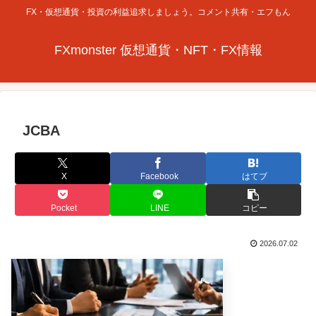
FX・仮想通貨・投資の利益追求しましょう。コメント共有・エフもん
FXmonster 仮想通貨・NFT・FX情報
JCBA
X
Facebook
はてブ
Pocket
LINE
コピー
2026.07.02