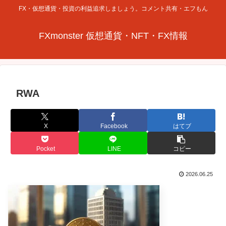
FX・仮想通貨・投資の利益追求しましょう。コメント共有・エフもん
FXmonster 仮想通貨・NFT・FX情報
RWA
X
Facebook
はてブ
Pocket
LINE
コピー
2026.06.25