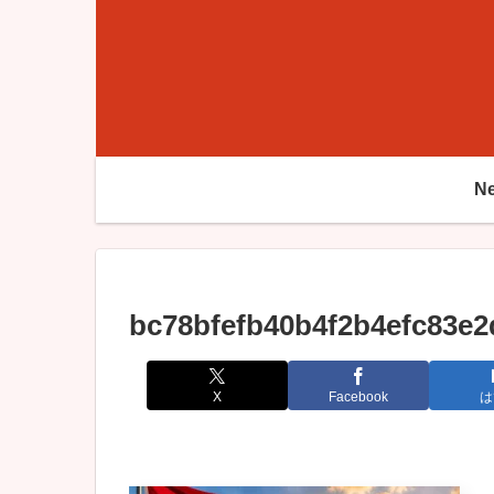
N
bc78bfefb40b4f2b4efc83e
X
Facebook
は