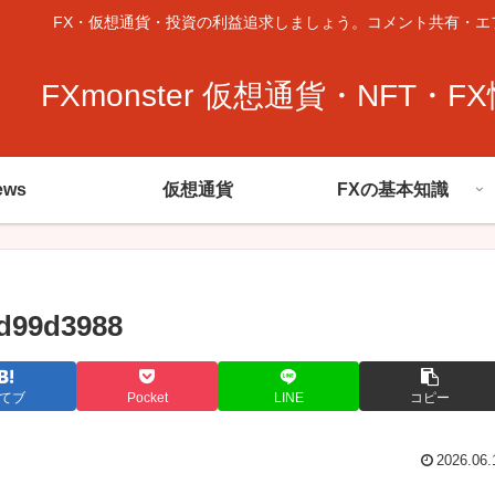
FX・仮想通貨・投資の利益追求しましょう。コメント共有・エ
FXmonster 仮想通貨・NFT・F
ews
仮想通貨
FXの基本知識
2d99d3988
てブ
Pocket
LINE
コピー
2026.06.