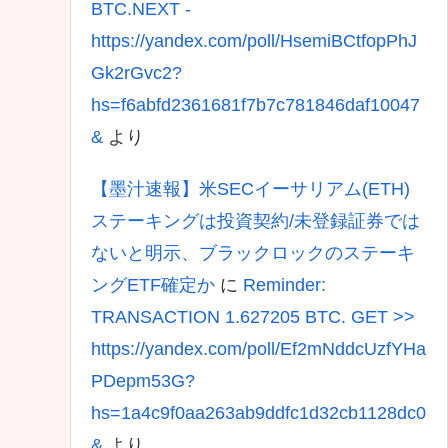
BTC.NEXT -
https://yandex.com/poll/HsemiBCtfopPhJ
Gk2rGvc2?
hs=f6abfd2361681f7b7c781846daf10047
&
より
【墨汁速報】米SECイーサリアム(ETH)
ステーキングは投資契約/未登録証券では
ないと明示、ブラックロックのステーキ
ングETF確定か
に
Reminder:
TRANSACTION 1.627205 BTC. GET >>
https://yandex.com/poll/Ef2mNddcUzfYHa
PDepm53G?
hs=1a4c9f0aa263ab9ddfc1d32cb1128dc0
&
より