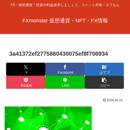
FX・仮想通貨・投資の利益追求しましょう。コメント共有・エフもん
FXmonster 仮想通貨・NFT・FX情報
3a41372ef2775860430075ef8f706934
X
Facebook
はてブ
Pocket
LINE
コピー
2026.06.10