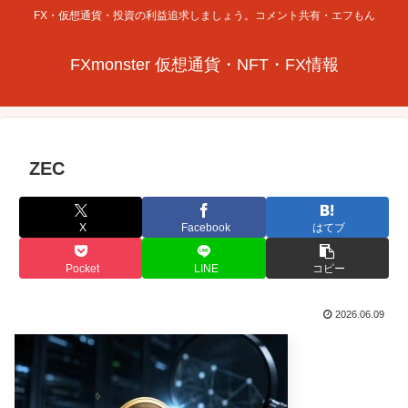
FX・仮想通貨・投資の利益追求しましょう。コメント共有・エフもん
FXmonster 仮想通貨・NFT・FX情報
ZEC
X
Facebook
はてブ
Pocket
LINE
コピー
2026.06.09