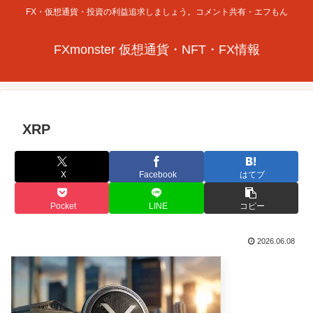
FX・仮想通貨・投資の利益追求しましょう。コメント共有・エフもん
FXmonster 仮想通貨・NFT・FX情報
XRP
X
Facebook
はてブ
Pocket
LINE
コピー
2026.06.08