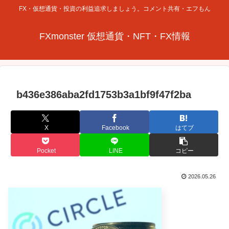
FX・仮想通貨・投資の利益追求しましょう。コメント共有・エフもん
FXmonster 仮想通貨・NFT・FX情報
b436e386aba2fd1753b3a1bf9f47f2ba
X
Facebook
はてブ
Pocket
LINE
コピー
2026.05.26