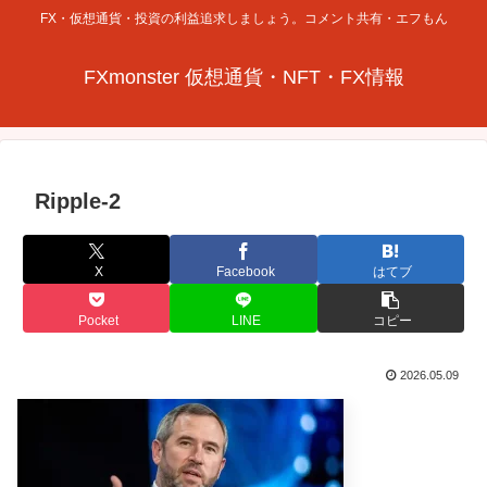
FX・仮想通貨・投資の利益追求しましょう。コメント共有・エフもん
FXmonster 仮想通貨・NFT・FX情報
Ripple-2
X
Facebook
はてブ
Pocket
LINE
コピー
2026.05.09