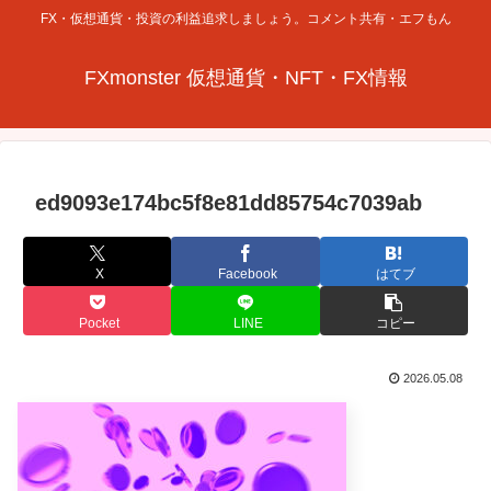
FX・仮想通貨・投資の利益追求しましょう。コメント共有・エフもん
FXmonster 仮想通貨・NFT・FX情報
ed9093e174bc5f8e81dd85754c7039ab
X
Facebook
はてブ
Pocket
LINE
コピー
2026.05.08